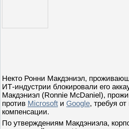
Некто Ронни Макдэниэл, проживающи
ИТ-индустрии блокировали его акка
Макдэниэл (Ronnie McDaniel), прож
против
Microsoft
и
Google
, требуя о
компенсации.
По утверждениям Макдэниэла, корпо