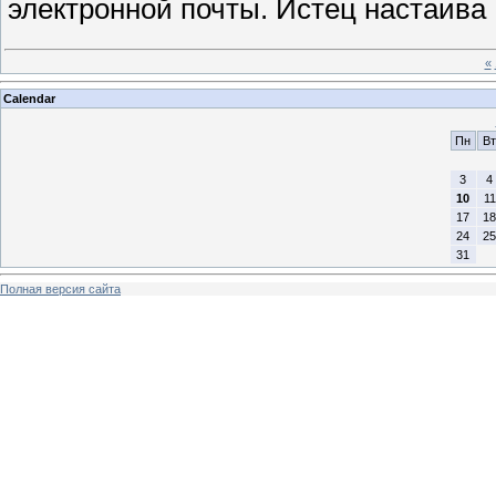
электронной почты. Истец настаива
«
Calendar
Пн
Вт
3
4
10
11
17
18
24
25
31
Полная версия сайта