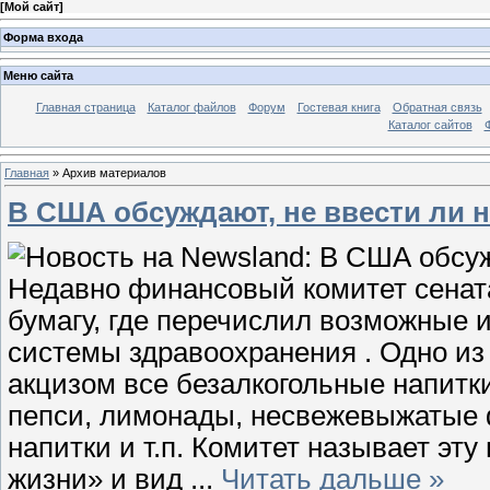
[
Мой сайт
]
Форма входа
Меню сайта
Главная страница
Каталог файлов
Форум
Гостевая книга
Обратная связь
Каталог сайтов
Главная
»
Архив материалов
В США обсуждают, не ввести ли н
Недавно финансовый комитет сенат
бумагу, где перечислил возможные
системы здравоохранения . Одно из
акцизом все безалкогольные напитки
пепси, лимонады, несвежевыжатые 
напитки и т.п. Комитет называет эт
жизни» и вид
...
Читать дальше »