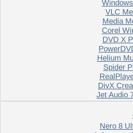
Windows 
VLC Med
Media Mo
Corel Wi
DVD X Pl
PowerDVD 
Helium Mu
Spider P
RealPlaye
DivX Crea
Jet Audio 
Nero 8 Ult