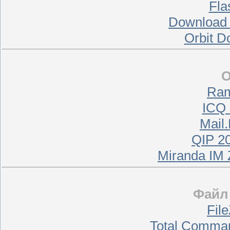
Fla
Download 
Orbit D
О
Ram
ICQ 
Mail
QIP 20
Miranda IM 
Файл
File
Total Comma