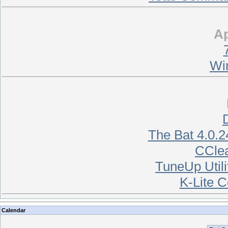
А
Wi
The Bat 4.0.2
CClea
TuneUp Utili
K-Lite 
Calendar