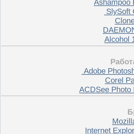
Ashampoo B
SlySoft 
Clone
DAEMON 
Alcohol 
Работ
Adobe Photosh
Corel Pa
ACDSee Photo M
Б
Mozill
Internet Explo