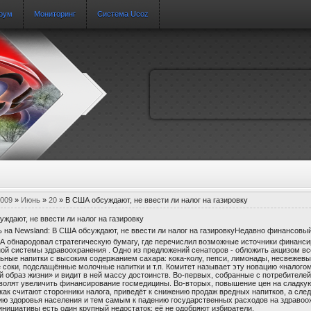
рум
Мониторинг
Система Ucoz
009
»
Июнь
»
20
» В США обсуждают, не ввести ли налог на газировку
ждают, не ввести ли налог на газировку
Недавно финансовый
А обнародовал стратегическую бумагу, где перечислил возможные источники финанс
ой системы здравоохранения . Одно из предложений сенаторов - обложить акцизом вс
льные напитки с высоким содержанием сахара: кока-колу, пепси, лимонады, несвежев
 соки, подслащённые молочные напитки и т.п. Комитет называет эту новацию «налого
 образ жизни» и видит в ней массу достоинств. Во-первых, собранные с потребителей
зволят увеличить финансирование госмедицины. Во-вторых, повышение цен на сладку
 как считают сторонники налога, приведёт к снижению продаж вредных напитков, а сле
ию здоровья населения и тем самым к падению государственных расходов на здравоо
инициативы есть один крупный недостаток: её не одобряют избиратели.