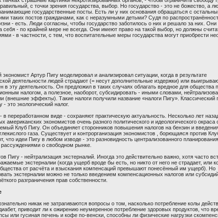
равильный, с точки зрения государства, выбор. Но государство - это не божество, а лю
занимающие государственные посты. Есть ли у них основания обращаться с остальны
ми таких постов гражданами, как с неразумными детьми? Судя по распространённост
изни - есть. Люди согласны, чтобы государство заботилось о них и решало за них. Они
а себя - по крайней мере не всегда. Они имеют право на такой выбор, но должны счита
ями - в частности, с тем, что воспитательные меры государства могут приобрести н
 экономист Артур Пигу моделировал и анализировал ситуации, когда в результате
кой деятельности людей страдают (= несут дополнительные издержки) или выигрывают
н в эту деятельность. Он предложил в таких случаях облагать вредное для общества 
онным налогом, а полезное, наоборот, субсидировать - иными словами, нейтрализова
ии (внешние эффекты). Такие налоги получили название «налоги Пигу». Классический
у - это экологический налог.
- в переработанном виде - сохраняют практическую актуальность. Несколько лет наза
х американских экономистов очень разного политического и идеологического окраса 
емый Клуб Пигу. Он объединяет сторонников повышения налогов на бензин и введения
лекислого газа. Существует и контрорганизация экономистов , борющаяся против Клуб
т, что идеи Пигу в любом изводе - это разновидность централизованного планирования,
 рассуждениями о свободном рынке.
ов Пигу - нейтрализация экстерналий. Иногда это действительно важно, хотя часто в
ажаемые экстерналии (когда ущерб вроде бы есть, но никто от него не страдает, или к
общества от расчёта и взыскания компенсаций превышают понесённый им ущерб). Но
вать экстерналии можно не только введением компенсационных налогов или субсидий,
ёткого разграничения прав собственности.
е
ознательно никак не затрагиваются вопросы о том, насколько потребление колы дейст
иабет, приводит ли к ожирению неумеренное потребление здоровых продуктов, что вр
псы или гусиная печень и кофе по-венски, способны ли физические нагрузки скомпен