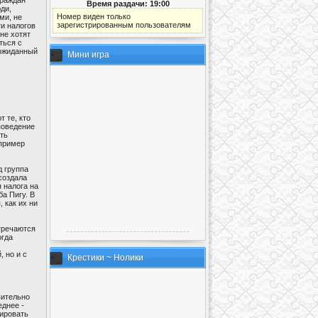
Время раздачи: 19:00
ди,
Номер виден только
ми, не
зарегистрированным пользователям
и налогов
 не хотят
ться с
еожиданный
Мини игра
 те, кто
поведение
ть
 пример
д группа
создала
 налога на
а Пигу. В
 как их ни
стречаются
огда
 но и с
Крестики ~ Нолики
вительно
еднее -
сировать