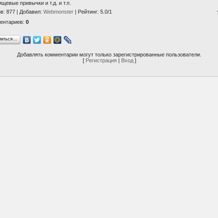
щевые привычки и т.д. и т.п.
ов
: 877 |
Добавил
:
Webmonster
|
Рейтинг
:
5.0
/
1
ентариев
:
0
литься…
Добавлять комментарии могут только зарегистрированные пользователи.
[
Регистрация
|
Вход
]