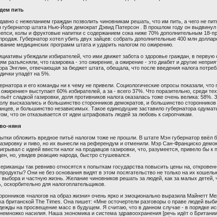
дем пить
авно с нежеланием граждан позволить чиновникам решать, что им пить, а чего не пит
я губернатор штата Нью-Йорк демократ Дэвид Патерсон . В прошлом году он выдвинул
пепси, колы и фруктовые напитки с содержанием сока ниже 70% дополнительным 18-
продаж. Губернатор хотел убить двух зайцев: собрать дополнительные 400 млн доллар
вание медицинских программ штата и ударить налогом по ожирению.
циативы убеждали избирателей, что ими движет забота о здоровье граждан, в первую
ям разъясняли, что газировка - это ожирение, а ожирение - это диабет и другие непри
ора Энглин, отвечающая за бюджет штата, обещала, что после введения налога потре
дички упадёт на 5%.
ернатора и его команды ни к чему не привели. Социологические опросы показали, что 
 ожирение» выступает 60% избирателей, а за - всего 37%. Что поразительно, среди тех
пьёт сладкой газировки, доля противников налога оказалась тоже очень велика: 58%. 
олу высказались и большинство сторонников демократов, и большинство сторонников
анцев, и большинство независимых. Такое единодушие заставило губернатора одумат
том, что он отказывается от идеи штрафовать людей за любовь к сиропчикам.
во-няня
ытки обложить вредное питьё налогом тоже не прошли. В штате Мэн губернатор ввёл 
газировку и пиво, но их вынесли на референдум и отменили. Мэр Сан-Франциско демо
грывал с идеей ввести налог на продавцов газировки, что, разумеется, привело бы 
ен, но, увидев реакцию народа, быстро стушевался.
риканцы так ревниво относятся к попыткам государства повысить цены на, откровенн
родукты? Они не без основания видят в этом посягательство не только на их кошельки
 выбора и частную жизнь. Желание чиновников решать за людей, как за малых детей, 
ь, оскорбительно для налогоплательщиков.
оронников «налогов на образ жизни» очень ярко и эмоционально выразила Майнетт Ме
а британской The Times. Она пишет: «Мне осточертели разговоры о праве людей выби
дежды на просвещение масс в будущем. Я считаю, что в данном случае - в порядке ис
немножко насилия. Наша экономика и система здравоохранения [речь идёт о Британии