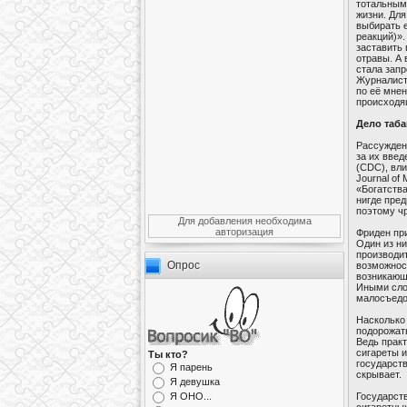
тотальным
жизни. Дл
выбирать е
реакций)».
заставить 
отравы. А 
стала запр
Журналистк
по её мнен
происходя
Дело таба
Рассуждени
за их введ
(CDC), вли
Journal of
«Богатства
нигде пре
поэтому ч
Для добавления необходима
авторизация
Фриден при
Один из н
производит
Опрос
возможност
возникающ
Иными сло
малосъедоб
Насколько 
подорожать
Ведь практ
сигареты и
Ты кто?
государст
Я парень
скрывает.
Я девушка
Государств
Я ОНО...
сигаретных