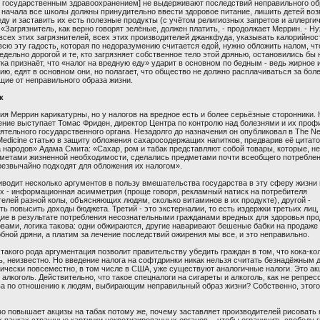
 государственным здравоохранением] не выдерживают последствий неправильного об
я начала все школы должны принудительно ввести здоровое питание, лишить детей во
ду и заставить их есть полезные продукты (с учётом религиозных запретов и аллерги
 «Загрязнитель, как верно говорят зелёные, должен платить, - продолжает Меррин. - Н
всех этих загрязнителей, всех этих производителей джанкфуда, указывать калорийнос
всю эту гадость, которая по недоразумению считается едой, нужно обложить налом, ч
едельно дорогой и те, кто загрязняет собственное тело этой дрянью, остановились бы 
а признаёт, что «налог на вредную еду» ударит в основном по бедным - ведь жирное и
ию, едят в основном они, но полагает, что общество не должно расплачиваться за боле
щие от неправильного образа жизни.
к
я Меррин карикатурны, но у налогов на вредное есть и более серьёзные сторонники.
ение выступает Томас Фриден, директор Центра по контролю над болезнями и их проф
ятельного государственного органа. Незадолго до назначения он опубликовал в The N
 Medicine статью в защиту обложения сахаросодержащих напитков, предварив её цитато
 народов» Адама Смита: «Сахар, ром и табак представляют собой товары, которые, н
дметами жизненной необходимости, сделались предметами почти всеобщего потреблен
резвычайно подходят для обложения их налогом».
водит несколько аргументов в пользу вмешательства государства в эту сферу жизни 
их - информационная асимметрия (проще говоря, рекламный натиск на потребителя
елей разной колы, объясняющих людям, сколько витаминов в их продукте), другой -
ь повысить доходы бюджета. Третий - это экстерналии, то есть издержки третьих лиц,
ие в результате потребления несознательными гражданами вредных для здоровья про
вами, логика такова: одни обжираются, другие наваривают бешеные бабки на продаже
ной дряни, а платим за лечение последствий ожирения мы все, и это неправильно.
такого рода аргументация позволит правительству убедить граждан в том, что кока-ко
, неизвестно. Но введение налога на софтдринки никак нельзя считать безнадёжным 
ически повсеместно, в том числе в США, уже существуют аналогичные налоги. Это ак
 алкоголь. Действительно, что такое спецналоги на сигареты и алкоголь, как не репрес
ва по отношению к людям, выбирающим неправильный образ жизни? Собственно, этого 
о повышает акцизы на табак потому же, почему заставляет производителей рисовать 
 пачках страшные картинки некротизированных органов, - чтобы ограничить свободу 