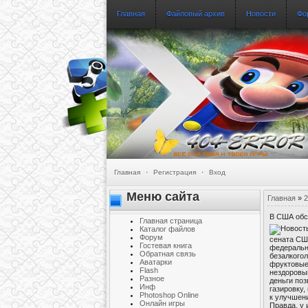
Главная
Файловый архив
Новости
Фо
Главная
·
Регистрация
·
Вход
Меню сайта
Главная
»
2
В США обсу
Главная страница
Каталог файлов
Форум
сената СШ
Гостевая книга
федеральн
Обратная связь
безалкого
Аватарки
фруктовые
Flash
нездоровый
Разное
деньги по
Инф
газировку,
Photoshop Online
к улучшен
Онлайн игры
Правда, у 