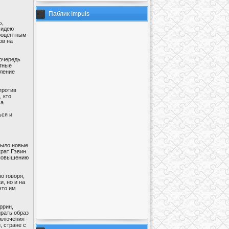
Паблик Impuls
ь,
 идею
процентным
ов на
 очередь
ятные
бление
против
, кто
За
ься и
было новые
крат Гэвин
к повышению
о говоря,
, но и на
что им
ррин,
рать образ
ключения -
, стране с