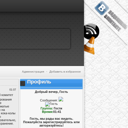
Администрация
·
Добавить в избранное
Профиль
01:07
Добрый вечер, Гость
 комитет
ирования
Сообщения:
е
ыжатые
Группа:
Гости
м на
Время:
01:41
 кока-колы
ю
Гость, мы рады вас видеть.
довательно,
Пожалуйста зарегистрируйтесь или
хранение.
авторизуйтесь!