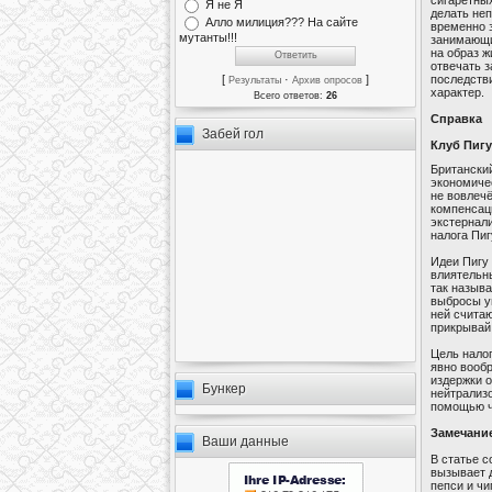
Я не Я
делать неп
Алло милиция??? На сайте
временно 
мутанты!!!
занимающи
на образ ж
отвечать з
последстви
[
·
]
Результаты
Архив опросов
характер.
Всего ответов:
26
Cправка
Забей гол
Клуб Пигу
Британский
экономичес
не вовлечё
компенсаци
экстернал
налога Пиг
Идеи Пигу 
влиятельны
так называ
выбросы уг
ней считаю
прикрывай
Цель налог
явно вообр
издержки 
Бункер
нейтрализо
помощью ч
Замечани
Ваши данные
В статье с
вызывает д
пепси и чи