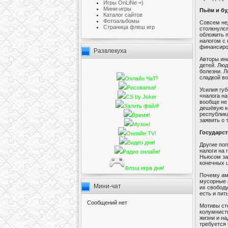
Игры OnLiNe =)
Мини-игры
Пьём и бу
Каталог сайтов
Фотоальбомы
Совсем нед
Cтраница флеш игр
столкнулс
обложить 
налогом с 
финансиро
Развлекуха
Авторы ини
детей. Люд
болезни. Л
сладкой во
Онлайн ЧаТ!
Рисовалка!
Усилия губ
«налога на
CS by Joker
вообще не 
Залить файл!
дешёвую к
республик
Время!
заявить о 
Музон!
Государст
Онлайн TV!
Видео дня!
Другие поп
налоги на 
Радио онлайн!
Ньюсом заи
конечных ц
Флэш игра дня!
Почему аме
мусорные п
Мини-чат
их свободу
есть и пит
Мотивы ст
колумнистк
жизни и на
требуется 