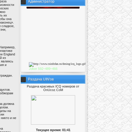
раза
Администратор
зможности
ческих
ужно
ть их
тобы она
наконец».
 сладкое,
зни,
 Например,
илактике
ew England
й из
е являясь
ия и
Joker
592~489~46
6
граждан.
Раздача UIN'ов
Раздача красивых ICQ номеров от
дуктов.
OnUcoz.CoM
 обжорам
ла должна
делом.
цизы на
сии
никто и не
на
Текущее время: 01:41
граждан