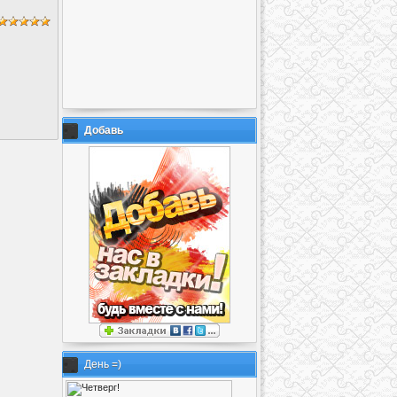
Добавь
День =)