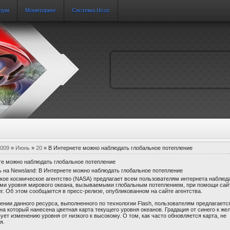
рум
Мониторинг
Система Ucoz
009
»
Июнь
»
20
» В Интернете можно наблюдать глобальное потепление
те можно наблюдать глобальное потепление
кое космическое агентство (NASA) предлагает всем пользователям интернета наблюда
ми уровня мирового океана, вызываемыми глобальным потеплением, при помощи сай
er. Об этом сообщается в пресс-релизе, опубликованном на сайте агентства.
нии данного ресурса, выполненного по технологии Flash, пользователям предлагаетс
 на который нанесена цветная карта текущего уровня океанов. Градация от синего к же
ует изменению уровня от низкого к высокому. О том, как часто обновляется карта, не
я.