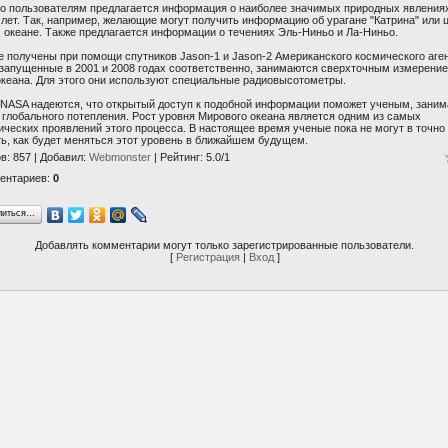
го пользователям предлагается информация о наиболее значимых природных явления
лет. Так, например, желающие могут получить информацию об урагане "Катрина" или 
 океане. Также предлагается информации о течениях Эль-Ниньо и Ла-Ниньо.
 получены при помощи спутников Jason-1 и Jason-2 Американского космического аген
 запущенные в 2001 и 2008 годах соответственно, занимаются сверхточным измерени
океана. Для этого они используют специальные радиовысотометры.
 NASA надеются, что открытый доступ к подобной информации поможет ученым, зан
 глобального потепления. Рост уровня Мирового океана является одним из самых
ческих проявлений этого процесса. В настоящее время ученые пока не могут в точно
ь, как будет меняться этот уровень в ближайшем будущем.
ов
: 857 |
Добавил
:
Webmonster
|
Рейтинг
:
5.0
/
1
ентариев
:
0
литься…
Добавлять комментарии могут только зарегистрированные пользователи.
[
Регистрация
|
Вход
]