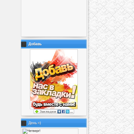
Добавь
День =)