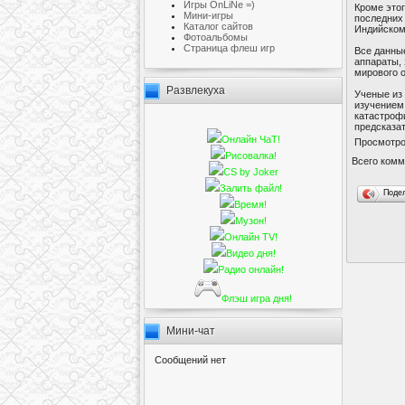
Игры OnLiNe =)
Кроме это
Мини-игры
последних 
Каталог сайтов
Индийском
Фотоальбомы
Cтраница флеш игр
Все данные
аппараты,
мирового 
Развлекуха
Ученые из
изучением
катастрофи
предсказат
Онлайн ЧаТ!
Просмотр
Рисовалка!
Всего комм
CS by Joker
Залить файл!
Поде
Время!
Музон!
Онлайн TV!
Видео дня!
Радио онлайн!
Флэш игра дня!
Мини-чат