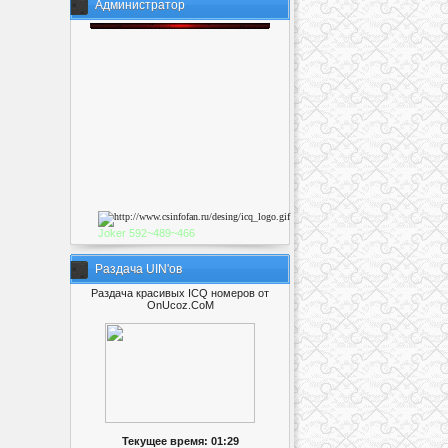
Администратор
Joker
592~489~46
6
Раздача UIN'ов
Раздача красивых ICQ номеров от
OnUcoz.CoM
Текущее время: 01:29