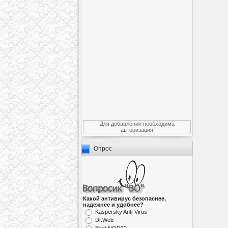
Для добавления необходима
авторизация
Опрос
Какой антивирус безопаснее,
надежнее и удобнее?
Kaspersky Anti-Virus
Dr.Web