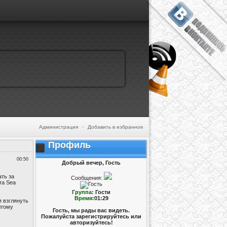
Администрация
·
Добавить в избранное
Профиль
00:50
Добрый вечер, Гость
ть за
Сообщения:
та Sea
Группа:
Гости
Время:
01:29
я взглянуть
лтому
Гость, мы рады вас видеть.
Пожалуйста зарегистрируйтесь или
авторизуйтесь!