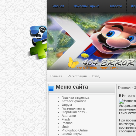
Главная
Файловый архив
Новости
Фо
Главная
·
Регистрация
·
Вход
Меню сайта
Главная
»
2
В Интерне
Главная страница
Каталог файлов
Форум
Американс
Гостевая книга
изменения
Обратная связь
Level View
Аватарки
Flash
При посеще
Разное
на глобус,
Инф
соответств
Photoshop Online
сообщаетс
Онлайн игры