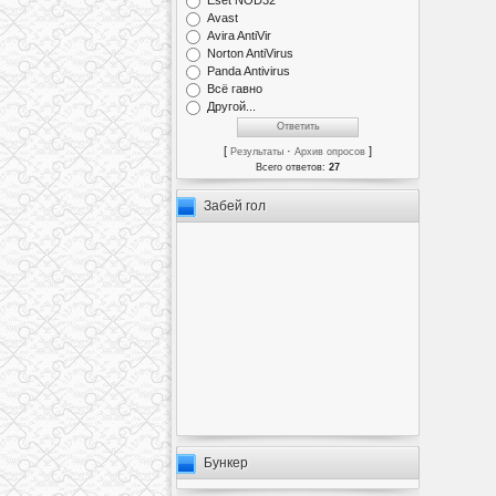
Eset NOD32
Avast
Avira AntiVir
Norton AntiVirus
Panda Antivirus
Всё гавно
Другой...
[
·
]
Результаты
Архив опросов
Всего ответов:
27
Забей гол
Бункер