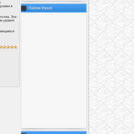
х
цунами в
Паблик Impuls
тства. Эти
ем уровня
имающимся