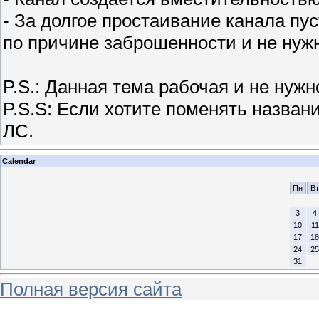
- За долгое простаивание канала пус
по причине заброшенности и не нуж
P.S.: Данная тема рабочая и не ну
P.S.S: Если хотите поменять назван
ЛС.
Calendar
Пн
Вт
3
4
10
11
17
18
24
25
31
Полная версия сайта