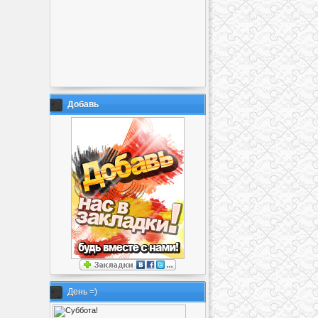
Добавь
День =)