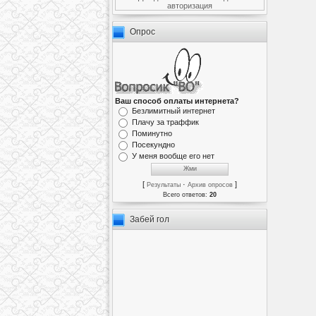
авторизация
Опрос
Ваш способ оплаты интернета?
Безлимитный интернет
Плачу за траффик
Поминутно
Посекундно
У меня вообще его нет
[
·
]
Результаты
Архив опросов
Всего ответов:
20
Забей гол