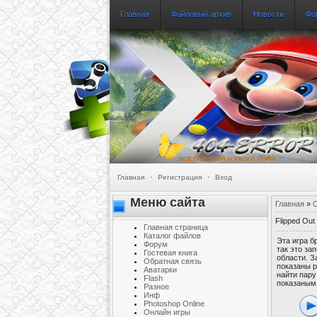
Главная
Файловый архив
Новости
Фо
Главная
·
Регистрация
·
Вход
Меню сайта
Главная
»
О
Flipped Out
Главная страница
Каталог файлов
Эта игра б
Форум
так это за
Гостевая книга
области. З
Обратная связь
показаны р
Аватарки
найти пару
Flash
показаным 
Разное
Инф
Photoshop Online
Онлайн игры