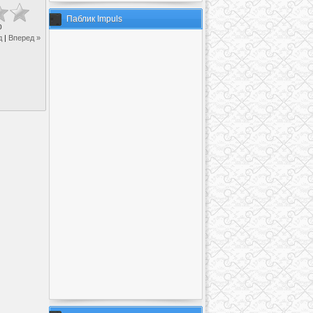
Паблик Impuls
0
д
|
Вперед »