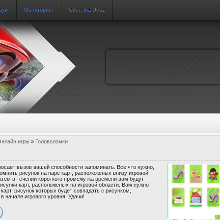
рум
Мониторинг
Система Ucoz
нлайн игры
»
Головоломки
росает вызов вашей способности запоминать. Все что нужно,
помнить рисунок на паре карт, расположеных внизу игровой
атем в течении короткого промежутка времени вам будут
исунки карт, расположеных на игровой области. Вам нужно
 карт, рисунок которых будет совпадать с рисунком,
в начале игрового уровня. Удачи!