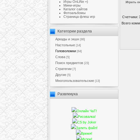
Игры OnLiNe =)
Играть о
Мини-игры
Каталог сайтов
Фотоальбомы
Cтраница флеш игр
Счетчики
:
Всего комм
Категории раздела
Аркады и экшн
[86]
Настольные
[14]
Головоломки
[64]
Слова
[5]
Поиск предметов
[23]
Стратегии
[7]
Другие
[5]
Многопользовательские
[13]
Развлекуха
Онлайн ЧаТ!
Рисовалка!
CS by Joker
Залить файл!
Время!
Музон!