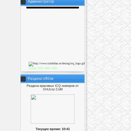
Администратор
Joker
592~489~46
6
Раздача UIN'ов
Раздача красивых ICQ номеров от
OnUcoz.CoM
Текущее время: 10:41