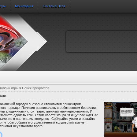
рум
Мониторинг
Система Ucoz
нлайн игры
»
Поиск предметов
ами
иканский городок внезапно становится эпицентром
ого торнадо. Полиция расписалась в собственном бессилии,
еми злодеяниями стоит таинственный маг-чернокнижник. И
сможете одолеть его! В этом квесте жанра "я ищу" вас ждет 32
ражение с настоящим колдуном. Собирайте улики и решайте
и, чтобы собрать могущественный колдовской амулет,
тановит неуязвимого врага!