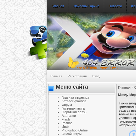
Главная
Файловый архив
Новости
Фо
Главная
·
Регистрация
·
Вход
Меню сайта
Главная
»
О
Между Мир
Главная страница
Каталог файлов
Тихий амер
Форум
криминальн
Гостевая книга
ведь за вс
Обратная связь
только вы 
Аватарки
уровня и с
Flash
головоломк
Разное
который ос
Инф
Photoshop Online
Онлайн игры