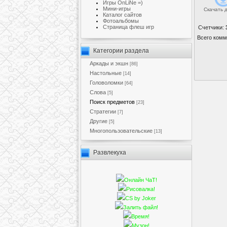
Игры OnLiNe =)
Мини-игры
Скачать 
Каталог сайтов
Фотоальбомы
Cтраница флеш игр
Счетчики
:
Всего комм
Категории раздела
Аркады и экшн
[86]
Настольные
[14]
Головоломки
[64]
Слова
[5]
Поиск предметов
[23]
Стратегии
[7]
Другие
[5]
Многопользовательские
[13]
Развлекуха
Онлайн ЧаТ!
Рисовалка!
CS by Joker
Залить файл!
Время!
Музон!