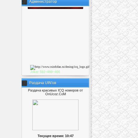
Администратор
Joker
592~489~46
6
Раздача UIN'ов
Раздача красивых ICQ номеров от
OnUcoz.CoM
Текущее время: 10:47