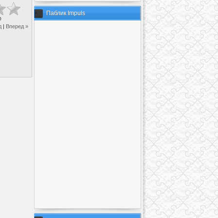
Паблик Impuls
0
д
|
Вперед »