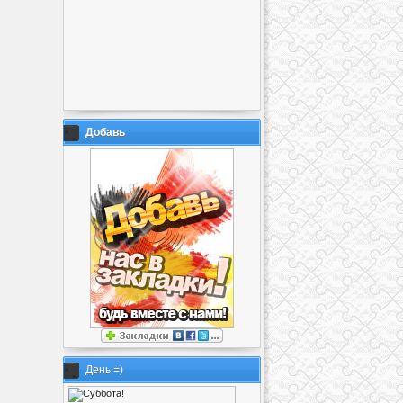
Добавь
День =)