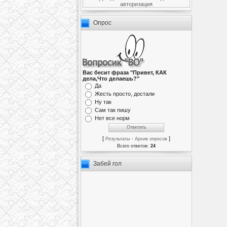
авторизация
Опрос
Вас бесит фраза "Привет, КАК
дела,Что делаешь?"
Да
Жесть просто, достали
Ну так
Сам так пишу
Нет все норм
[
·
]
Результаты
Архив опросов
Всего ответов:
24
Забей гол