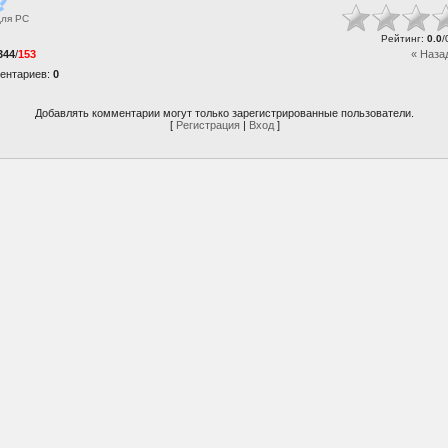
для
PC
Рейтинг
:
0.0
/
344
/
153
« Наза
ентариев
:
0
Добавлять комментарии могут только зарегистрированные пользователи.
[
Регистрация
|
Вход
]