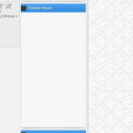
Паблик Impuls
0
д
|
Вперед »