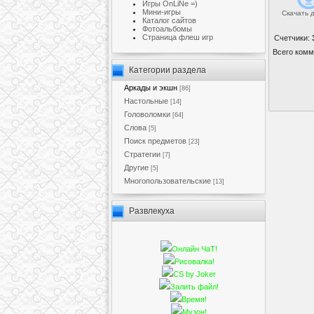
Игры OnLiNe =)
Мини-игры
Скачать 
Каталог сайтов
Фотоальбомы
Cтраница флеш игр
Счетчики
:
Всего комм
Категории раздела
Аркады и экшн
[86]
Настольные
[14]
Головоломки
[64]
Слова
[5]
Поиск предметов
[23]
Стратегии
[7]
Другие
[5]
Многопользовательские
[13]
Развлекуха
Онлайн ЧаТ!
Рисовалка!
CS by Joker
Залить файл!
Время!
Музон!