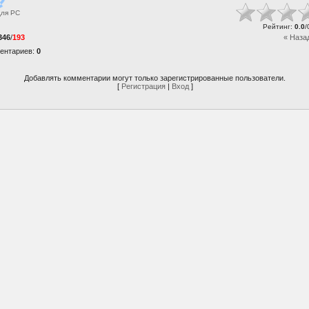
для
PC
Рейтинг
:
0.0
/
346
/
193
« Наза
ентариев
:
0
Добавлять комментарии могут только зарегистрированные пользователи.
[
Регистрация
|
Вход
]