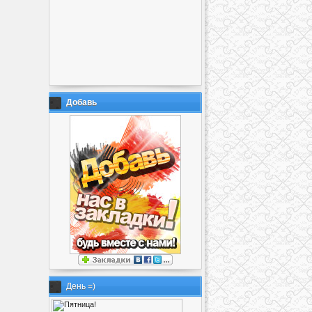
Добавь
День =)