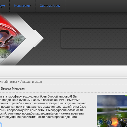
рум
Мониторинг
Система Ucoz
нлайн игры
»
Аркады и экшн
. Вторая Мировая
сь в атмосферу воздушных боев Второй мировой! Вы
 в поединке с лучшими асами вражеских ВВС. Быстрый
очная стрельба станут залогом победы. Вас ждут не только
поединки, но и специальные задания: доставляйте на базу
узы и сопровождайте самолеты. Выбор уровня сложности
ссий, отличная проработка ландшафтов и смена времени
дают ощущение реалистичности всего происходящего.