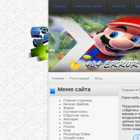
Главная
Файловый архив
Новости
Фо
Главная
·
Регистрация
·
Вход
Меню сайта
Главная
»
О
Герои неба
Главная страница
Каталог файлов
Погрузите
Форум
сойдетесь
Гостевая книга
маневр и т
Обратная связь
воздушные 
Аватарки
ценные гр
Flash
боевых ми
Разное
суток соз
Инф
Photoshop Online
Онлайн игры