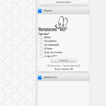
авторизация
Опрос
Где вы?
Дома
На работе
За границей
В бане
Еще за столом
А где я???
[
·
]
Результаты
Архив опросов
Всего ответов:
14
Забей гол