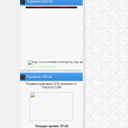
Администратор
Joker
592~489~46
6
Раздача UIN'ов
Раздача красивых ICQ номеров от
OnUcoz.CoM
Текущее время: 07:52