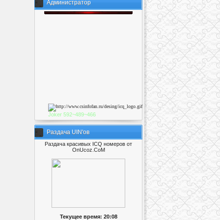
Администратор
Joker
592~489~46
6
Раздача UIN'ов
Раздача красивых ICQ номеров от
OnUcoz.CoM
Текущее время: 20:08