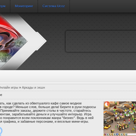
рум
Мониторинг
Система Ucoz
нлайн игры
»
Аркады и экшн
фе
ать, как сделать из обветшалого кафе самое модное
в городе? Меньше слов, больше дела! Берите в руки подносы
! Принимайте заказы, держите столы в чистоте, старайтесь
иентам, зарабатывайте деньги и улучшайте интерьер. Игра
о понравится всем поклонникам жанра "бизнес". Ведь в ней
ая графика, и забавные персонажи, и веселые мини-игры.