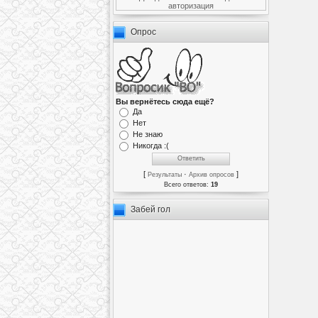
авторизация
Опрос
Вы вернётесь сюда ещё?
Да
Нет
Не знаю
Никогда :(
[
·
]
Результаты
Архив опросов
Всего ответов:
19
Забей гол