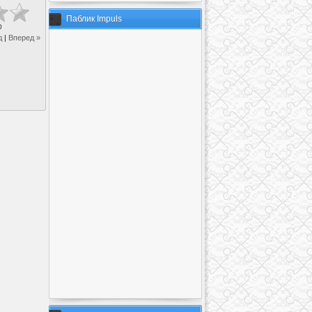
Паблик Impuls
0
д
|
Вперед »