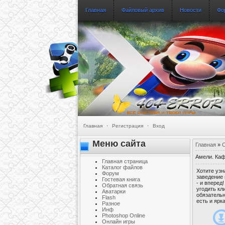
Главная
Файловый архив
Новости
Фо
Главная
·
Регистрация
·
Вход
Меню сайта
Главная
»
О
Амели. Ка
Главная страница
Каталог файлов
Хотите узн
Форум
заведение 
Гостевая книга
- и вперед
Обратная связь
угодить кл
Аватарки
обязательн
Flash
есть и ярк
Разное
Инф
Photoshop Online
Онлайн игры