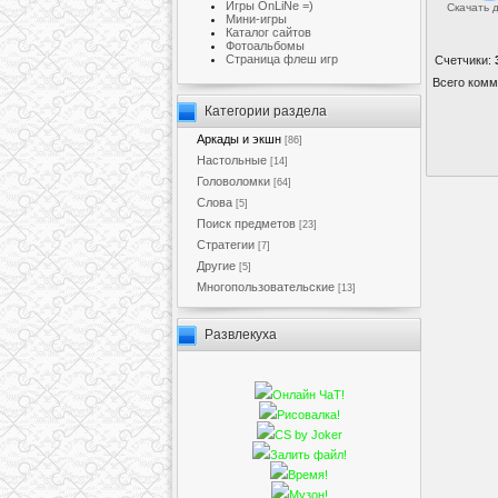
Игры OnLiNe =)
Скачать 
Мини-игры
Каталог сайтов
Фотоальбомы
Cтраница флеш игр
Счетчики
:
Всего комм
Категории раздела
Аркады и экшн
[86]
Настольные
[14]
Головоломки
[64]
Слова
[5]
Поиск предметов
[23]
Стратегии
[7]
Другие
[5]
Многопользовательские
[13]
Развлекуха
Онлайн ЧаТ!
Рисовалка!
CS by Joker
Залить файл!
Время!
Музон!