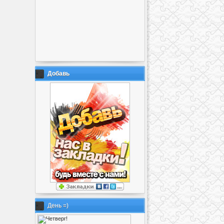
Добавь
День =)