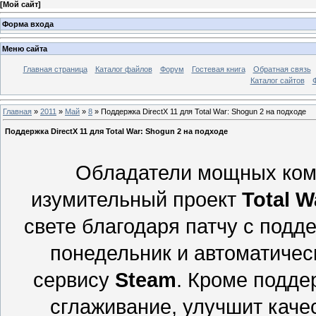
[
Мой сайт
]
Форма входа
Меню сайта
Главная страница
Каталог файлов
Форум
Гостевая книга
Обратная связь
Каталог сайтов
Главная
»
2011
»
Май
»
8
» Поддержка DirectX 11 для Total War: Shogun 2 на подходе
Поддержка DirectX 11 для Total War: Shogun 2 на подходе
Обладатели мощных комп
изумительный проект
Total W
свете благодаря патчу с под
понедельник и автоматичес
сервису
Steam
. Кроме подд
сглаживание, улучшит каче