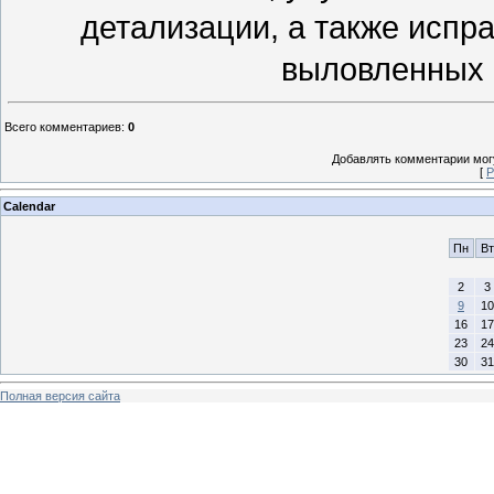
детализации, а также испр
выловленных в
Всего комментариев
:
0
Добавлять комментарии могу
[
Р
Calendar
Пн
Вт
2
3
9
10
16
17
23
24
30
31
Полная версия сайта