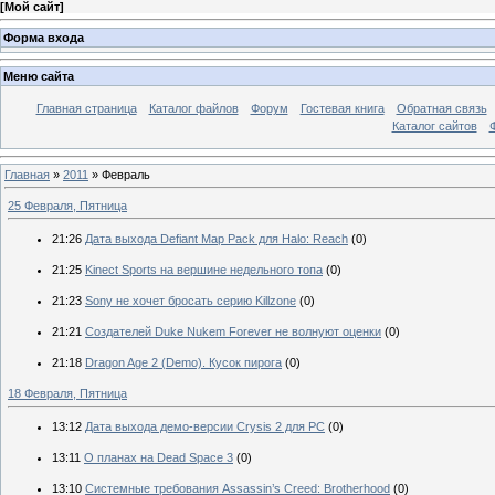
[
Мой сайт
]
Форма входа
Меню сайта
Главная страница
Каталог файлов
Форум
Гостевая книга
Обратная связь
Каталог сайтов
Главная
»
2011
»
Февраль
25 Февраля, Пятница
21:26
Дата выхода Defiant Map Pack для Halo: Reach
(0)
21:25
Kinect Sports на вершине недельного топа
(0)
21:23
Sony не хочет бросать серию Killzone
(0)
21:21
Создателей Duke Nukem Forever не волнуют оценки
(0)
21:18
Dragon Age 2 (Demo). Кусок пирога
(0)
18 Февраля, Пятница
13:12
Дата выхода демо-версии Crysis 2 для PC
(0)
13:11
О планах на Dead Space 3
(0)
13:10
Системные требования Assassin’s Creed: Brotherhood
(0)