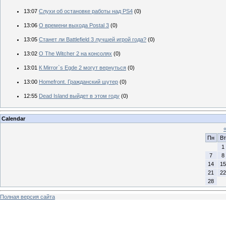
13:07
Слухи об остановке работы над PS4
(0)
13:06
О времени выхода Postal 3
(0)
13:05
Станет ли Battlefield 3 лучшей игрой года?
(0)
13:02
О The Witcher 2 на консолях
(0)
13:01
К Mirror`s Egde 2 могут вернуться
(0)
13:00
Homefront. Гражданский шутер
(0)
12:55
Dead Island выйдет в этом году
(0)
Calendar
Пн
Вт
1
7
8
14
15
21
22
28
Полная версия сайта