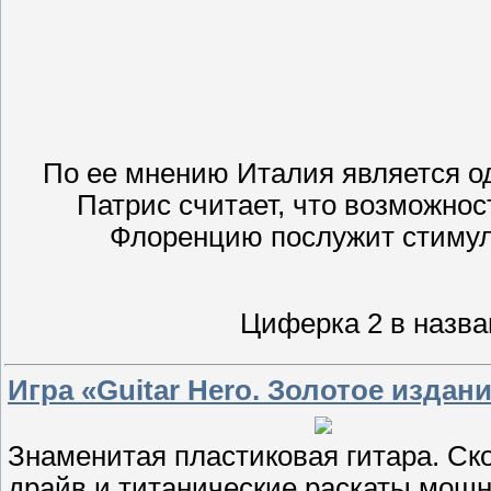
По ее мнению Италия является о
Патрис считает, что возможнос
Флоренцию послужит стимул
Циферка 2 в назв
Игра «Guitаr Hero. Золотое издан
Знаменитая пластиковая гитара. С
драйв и титанические раскаты мощн