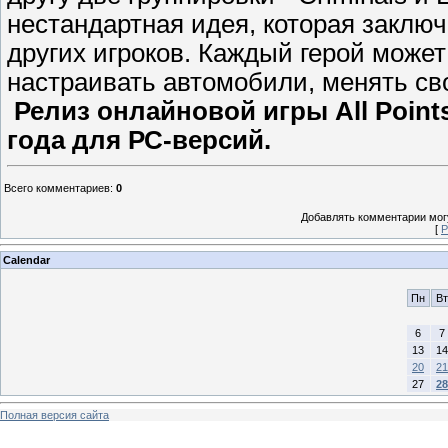
нестандартная идея, которая заключ
других игроков. Каждый герой може
настраивать автомобили, менять св
Релиз
онлайновой игры
All
Point
года для РС-версий.
Всего комментариев
:
0
Добавлять комментарии могу
[
Р
Calendar
Пн
Вт
6
7
13
14
20
21
27
28
Полная версия сайта