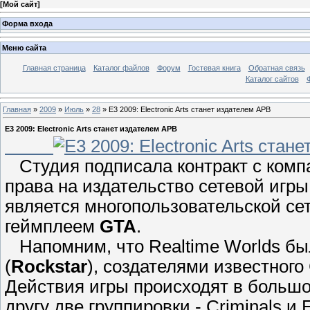
[
Мой сайт
]
Форма входа
Меню сайта
Главная страница
Каталог файлов
Форум
Гостевая книга
Обратная связь
Каталог сайтов
Главная
»
2009
»
Июль
»
28
» Е3 2009: Electronic Arts станет издателем APB
Е3 2009: Electronic Arts станет издателем APB
Студия подписала контракт с ком
права на издательство сетевой игр
является многопользовательской с
геймплеем
GTA
.
Напомним, что
Realtime
Worlds
был
(
Rockstar
), создателями известного
Действия игры происходят в большом
другу две группировки -
Criminals
и