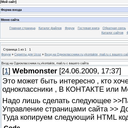
[
Мой сайт
]
Форма входа
Меню сайта
Главная страница
Каталог файлов
Форум
Гостевая книга
Обратная связь
Каталог сайтов
Страница
1
из
1
1
Форум
»
Скрипты для Ucoz
»
Вход на Одноклассники.ru,vkontakte, mail.ru с вашего са
Вход на Одноклассники.ru,vkontakte, mail.ru с вашего сайта
[
1
]
Webmonster
[24.06.2009, 17:37]
Это может быть интересно , кто хоче
одноклассники , В КОНТАКТЕ или М
Надо лишь сделать следующее >>Па
Управление страницами сайта >> До
Туда копируем следующий HTML код