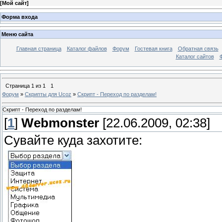
[
Мой сайт
]
Форма входа
Меню сайта
Главная страница
Каталог файлов
Форум
Гостевая книга
Обратная связь
Каталог сайтов
Страница
1
из
1
1
Форум
»
Скрипты для Ucoz
»
Скрипт - Переход по разделам!
Скрипт - Переход по разделам!
[
1
]
Webmonster
[22.06.2009, 02:38]
Сувайте куда захотите: