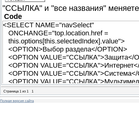
"ССЫЛКА" и "все названия" меняете
Code
<SELECT NAME="navSelect"
ONCHANGE="top.location.href =
this.options[this.selectedIndex].value">
<OPTION>Выбор раздела</OPTION>
<OPTION VALUE="ССЫЛКА">Защита</
<OPTION VALUE="ССЫЛКА">Интернет
<OPTION VALUE="ССЫЛКА">Система<
<OPTION VALUE="ССЫЛКА">Мультиме
<OPTION VALUE="ССЫЛКА">Графика<
Страница
1
из
1
1
<OPTION VALUE="ССЫЛКА">Общение
Полная версия сайта
<OPTION VALUE="ССЫЛКА">Фотошоп
</SELECT>