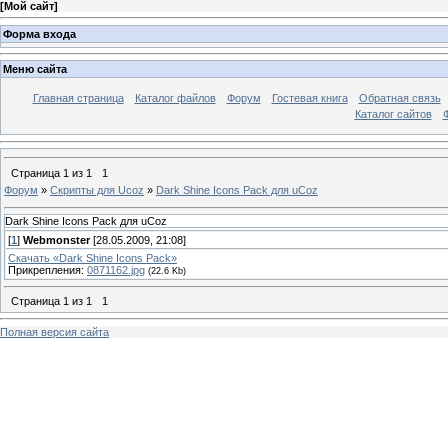
[
Мой сайт
]
Форма входа
Меню сайта
Главная страница
Каталог файлов
Форум
Гостевая книга
Обратная связь
Каталог сайтов
Страница
1
из
1
1
Форум
»
Скрипты для Ucoz
»
Dark Shine Icons Pack для uCoz
Dark Shine Icons Pack для uCoz
[
1
]
Webmonster
[28.05.2009, 21:08]
Скачать «Dark Shine Icons Pack»
Прикрепления:
0871162.jpg
(22.6 Kb)
Страница
1
из
1
1
Полная версия сайта