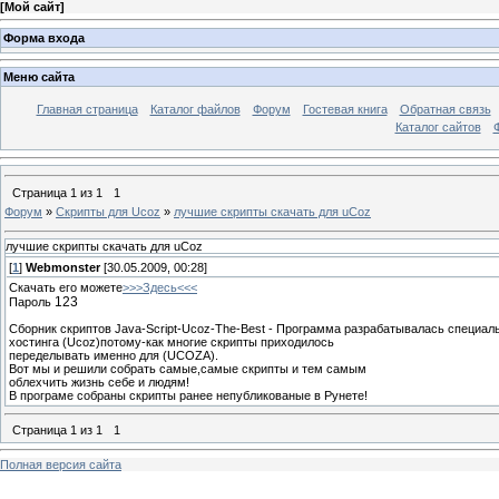
[
Мой сайт
]
Форма входа
Меню сайта
Главная страница
Каталог файлов
Форум
Гостевая книга
Обратная связь
Каталог сайтов
Страница
1
из
1
1
Форум
»
Скрипты для Ucoz
»
лучшие скрипты скачать для uCoz
лучшие скрипты скачать для uCoz
[
1
]
Webmonster
[30.05.2009, 00:28]
Скачать его можете
>>>Здесь<<<
123
Пароль
Сборник скриптов Java-Script-Ucoz-The-Best - Программа разрабатывалась специал
хостинга (Ucoz)потому-как многие скрипты приходилось
переделывать именно для (UCOZA).
Вот мы и решили собрать самые,самые скрипты и тем самым
облехчить жизнь себе и людям!
В програме собраны скрипты ранее непубликованые в Рунете!
Страница
1
из
1
1
Полная версия сайта