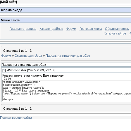
[
Мой сайт
]
Форма входа
Меню сайта
Главная страница
Каталог файлов
Форум
Гостевая книга
Обратная связь
Каталог сайтов
Страница
1
из
1
1
Форум
»
Скрипты для Ucoz
»
Пароль на страницу для uCoz
Пароль на страницу для uCoz
[
1
]
Webmonster
[29.05.2009, 23:13]
Код вставляете на нужную Вам страницу
Code
<script language="JavaScript">
if (top.location.search=="") {
pass = prompt('Введите пароль');
if (pass=='1') // Ваш пароль акивации
{ alert('Пароль принят') } else { alert('Пароль непринят!'), top.location.href="errorpas.htm" }//Адре
};
</script>
Страница
1
из
1
1
Полная версия сайта