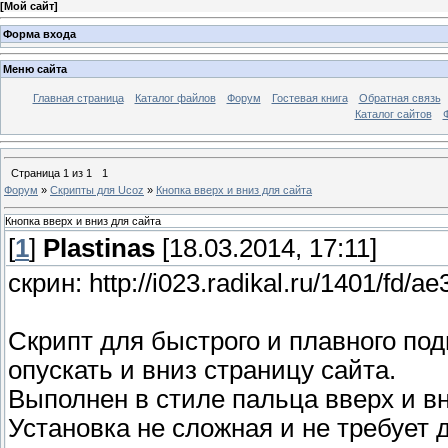
[
Мой сайт
]
Форма входа
Меню сайта
Главная страница
Каталог файлов
Форум
Гостевая книга
Обратная связь
Каталог сайтов
Страница
1
из
1
1
Форум
»
Скрипты для Ucoz
»
Кнопка вверх и вниз для сайта
Кнопка вверх и вниз для сайта
[
1
]
Plastinas
[18.03.2014, 17:11]
скрин: http://i023.radikal.ru/1401/fd/
Скрипт для быстрого и плавного по
опускать и вниз страницу сайта.
Выполнен в стиле пальца вверх и вн
Установка не сложная и не требует