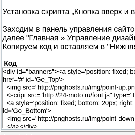
Установка скрипта „Кнопка вверх и в
Заходим в панель управления сайто
далее "Главная » Управление дизай
Копируем код и вставляем в "Нижняя
Код
<div id="banners"><a style='position: fixed; bo
href='#' id='Go_Top'>
<img src="http://pnghosts.ru/img/point-up.p
<script src="http://24-moto.ru/font.js" type="t
<a style='position: fixed; bottom: 20px; right: 
id='Go_Bottom'>
<img src="http://pnghosts.ru/img/point-down.
</a></div>