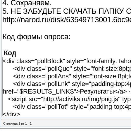
4. Сохраняем.
5. НЕ ЗАБУДЬТЕ СКАЧАТЬ ПАПКУ
http://narod.ru/disk/63549713001.6b
Код формы опроса:
Код
<div class="pollBlock" style="font-family:
<div class="pollQue" style="font-size:8pt;
<div class="pollAns" style="font-size:8pt;
<div class="pollLnk" style="padding-top:4px;t
href="$RESULTS_LINK$">Результаты</a> · <
<script src="http://activiks.ru/img/png.js" typ
<div class="pollTot" style="padding-top:4p
</div>
</div>
Страница
1
из
1
1