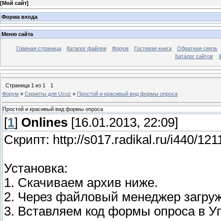
[
Мой сайт
]
Форма входа
Меню сайта
Главная страница
Каталог файлов
Форум
Гостевая книга
Обратная связь
Каталог сайтов
Страница
1
из
1
1
Форум
»
Скрипты для Ucoz
»
Простой и красивый вид формы опроса
Простой и красивый вид формы опроса
[
1
]
Onlines
[16.01.2013, 22:09]
Cкрипт: http://s017.radikal.ru/i440/1
Установка:
1. Скачиваем архив ниже.
2. Через файловый менеджер загруж
3. Вставляем код формы опроса в 