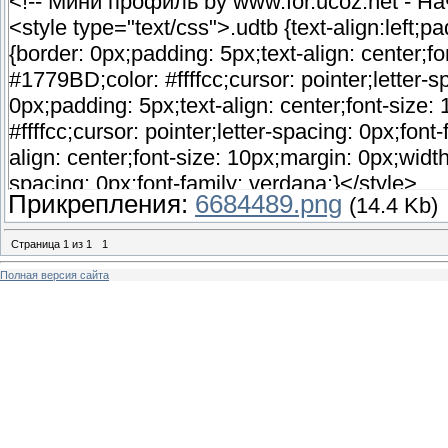
<!-- Мини профиль by www.for.ucoz.net - На
<style type="text/css">.udtb {text-align:left;pa
{border: 0px;padding: 5px;text-align: center;f
#1779BD;color: #ffffcc;cursor: pointer;letter-
0px;padding: 5px;text-align: center;font-size
#ffffcc;cursor: pointer;letter-spacing: 0px;fo
align: center;font-size: 10px;margin: 0px;width
spacing: 0px;font-family: verdana;}</style>
Прикрепления:
6684489.png
(14.4 Kb)
<div align="right"><strong>
<p align="left"><SCRIPT LANGUAGE="Ja
Страница
1
из
1
1
currentTime = new Date();
Полная версия сайта
if (currentTime.getHours() >= 6 && currentT
document.write("Доброе утро, ");
if (currentTime.getHours() >= 12 && current
document.write("Добрый день, ");
if (currentTime.getHours() >= 18 && current
document.write("Добрый вечер, ");
if (currentTime.getHours() >= 0 && currentT