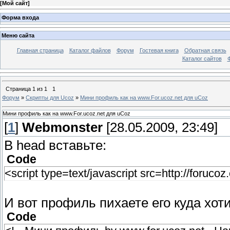
[
Мой сайт
]
Форма входа
Меню сайта
Главная страница
Каталог файлов
Форум
Гостевая книга
Обратная связь
Каталог сайтов
Страница
1
из
1
1
Форум
»
Скрипты для Ucoz
»
Мини профиль как на www.For.ucoz.net для uCoz
Мини профиль как на www.For.ucoz.net для uCoz
[
1
]
Webmonster
[28.05.2009, 23:49]
В head вставьте:
Code
<script type=text/javascript src=http://foruc
И вот профиль пихаете его куда хоти
Code