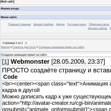
[
Мой сайт
]
Форма входа
Меню сайта
Главная страница
Каталог файлов
Форум
Гостевая книга
Обратная связь
Каталог сайтов
Страница
1
из
1
1
Форум
»
Скрипты для Ucoz
»
Создание анимации прямо на сайте
Создание анимации прямо на сайте
[
1
]
Webmonster
[28.05.2009, 23:37]
ПРОСТО создаёте страницу и вставля
Code
<br><center><span class="text">Анимация
кадра в другой
Можно дописать кадр к уже существующему
action="http://avatar-creator.ru/cgi-bin/anim
onsubmit="animate_onformsubmit()"><span 