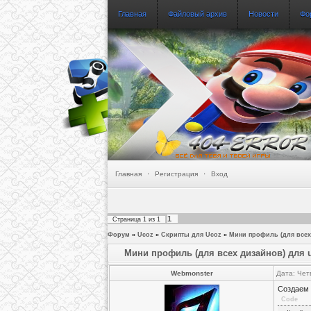
Главная
Файловый архив
Новости
Фо
Главная
·
Регистрация
·
Вход
1
Страница
1
из
1
Форум
»
Ucoz
»
Скрипты для Ucoz
»
Мини профиль (для всех
Мини профиль (для всех дизайнов) для 
Webmonster
Дата: Чет
Создаем 
Code