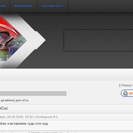
рум
Мониторинг
Система Ucoz
[
Новые 
 дизайнов) для uCoz
uCoz
верг, 28.05.2009, 23:32 | Сообщение #
1
блог и вставляем туда этот код: