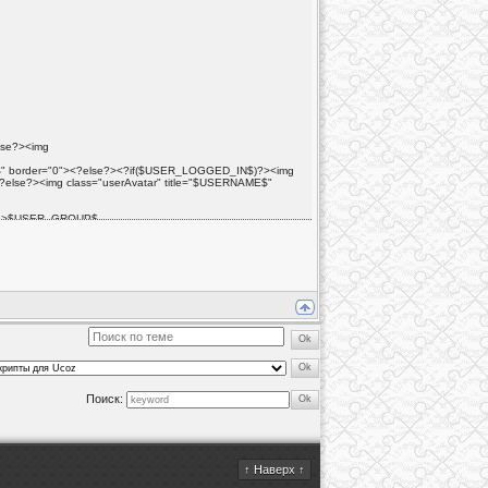
lse?><img
$" border="0"><?else?><?if($USER_LOGGED_IN$)?><img
0"><?else?><img class="userAvatar" title="$USERNAME$"
an> <b>$USER_GROUP$
_REG_DAYS$</b></font>-й день
rogr.gif" border="0"> Профиль</a>
ок пользователей</a>
 Изменить информацию</a>
 Отправить сообщение</a>
l.png"> Читать ЛС (<b>$UNREAD_PM$</b>)</a>
Поиск:
f (c.style.color=='red'){c.style.color=cl;}else
/26/3b4b854856bc.png" title="Выход" border="0"></a>
↑ Наверх ↑