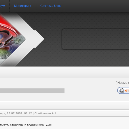
рум
Мониторинг
Система Ucoz
[
Новые 
верг, 23.07.2009, 01:12 | Сообщение #
1
новую страницу и кидаем код туды