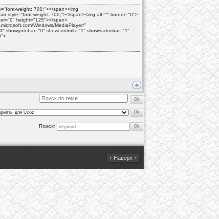
le="font-weight: 700;"></span><img
span style="font-weight: 700;"></span><img alt="" border="0">
border="0" height="125"></span>
.microsoft.com/Windows/MediaPlayer/"
y="0" showgotobar="0" showcontrols="1" showstatusbar="1"
"70">
Поиск:
↑ Наверх ↑