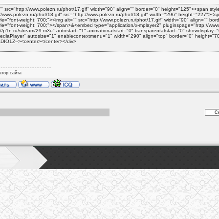
"" src="http://www.polezn.ru/phot/17.gif" width="90" align="" border="0" height="125"><span sty
://www.polezn.ru/phot/18.gif" src="http://www.polezn.ru/phot/18.gif" width="296" height="227"><
le="font-weight: 700;"><img alt="" src="http://www.polezn.ru/phot/17.gif" width="90" align="" 
yle="font-weight: 700;"></span>&<embed type="application/x-mplayer2" pluginspage="http://www
://p1n.ru/stream/29.m3u" autostart="1" animationatstart="0" transparentatstart="0" showdispla
diaPlayer" autosize="1" enablecontextmenu="1" width="290" align="top" border="0" height=
ADIO1Z--><center></center></div>
атор сайта