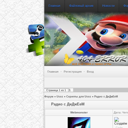
Главная
Файловый архив
Новости
Фо
Главная
·
Регистрация
·
Вход
1
Страница
1
из
1
Форум
»
Ucoz
»
Скрипты для Ucoz
»
Радио с ДиДжЕеМ
Радио с ДиДжЕеМ
Webmonster
Дата: Чет
Создаём 
Code