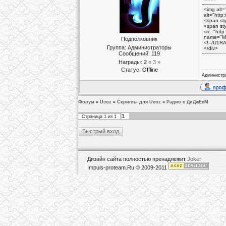
<img alt=
alt="http
<span sty
<span st
src="http
name="Me
Подполковник
<!--/U1R
Группа: Администраторы
</div>
Сообщений:
119
Награды:
2
« 3 »
Статус:
Offline
Администр
Форум
»
Ucoz
»
Скрипты для Ucoz
»
Радио с ДиДжЕеМ
1
Страница
1
из
1
Дизайн сайта полностью пренадлежит
Joker
Impuls-proteam.Ru © 2009-2011