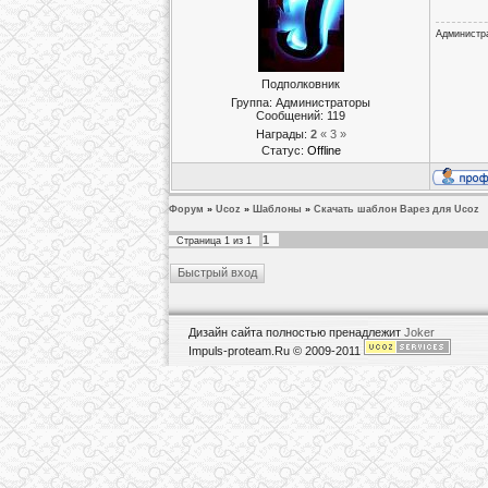
Администр
Подполковник
Группа: Администраторы
Сообщений:
119
Награды:
2
« 3 »
Статус:
Offline
Форум
»
Ucoz
»
Шаблоны
»
Скачать шаблон Варез для Ucoz
1
Страница
1
из
1
Дизайн сайта полностью пренадлежит
Joker
Impuls-proteam.Ru © 2009-2011