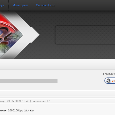
рум
Мониторинг
Система Ucoz
[
Новые 
ница, 29.05.2009, 18:48 | Сообщение #
1
ления:
1865106.jpg
(17.4 Kb)