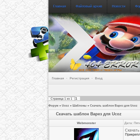
Главная
Файловый архив
Новости
Фо
Главная
·
Регистрация
·
Вход
1
Страница
1
из
1
Форум
»
Ucoz
»
Шаблоны
»
Скачать шаблон Варез для Ucoz
Скачать шаблон Варез для Ucoz
Webmonster
Дата: Пят
Скачат
ь
Прикреп