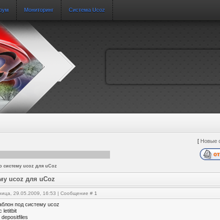
рум
Мониторинг
Система Ucoz
[
Новые 
ю систему ucoz для uCoz
му ucoz для uCoz
ница, 29.05.2009, 16:53 | Сообщение #
1
аблон под систему ucoz
с letitbit
 depositfiles