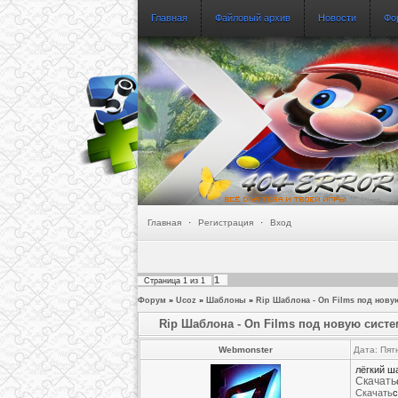
Главная
Файловый архив
Новости
Фо
Главная
·
Регистрация
·
Вход
1
Страница
1
из
1
Форум
»
Ucoz
»
Шаблоны
»
Rip Шаблона - On Films под нову
Rip Шаблона - On Films под новую систе
Webmonster
Дата: Пят
лёгкий ш
Скачать
Скачать
с