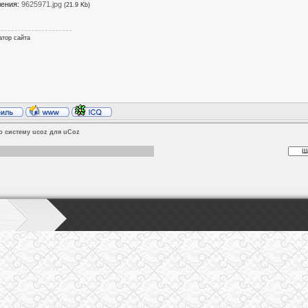
ления:
9625971.jpg
(21.9 Kb)
атор сайта
ю систему ucoz для uCoz