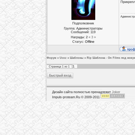
Прикреп
Администр
Подполковник
Группа: Администраторы
Сообщений:
119
Награды:
2
« 3 »
Статус:
Offline
Форум
»
Ucoz
»
Шаблоны
»
Rip Шаблона - On Films под нову
1
Страница
1
из
1
Дизайн сайта полностью пренадлежит
Joker
Impuls-proteam.Ru © 2009-2011