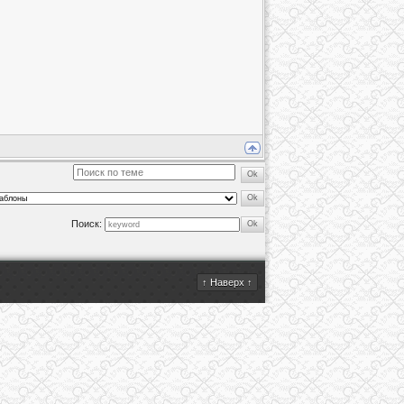
Поиск:
↑ Наверх ↑