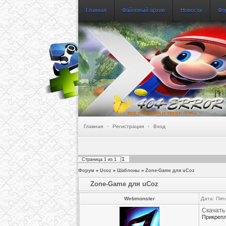
Главная
Файловый архив
Новости
Фо
Главная
·
Регистрация
·
Вход
1
Страница
1
из
1
Форум
»
Ucoz
»
Шаблоны
»
Zone-Game для uCoz
Zone-Game для uCoz
Webmonster
Дата: Пят
Скачать
Прикреп