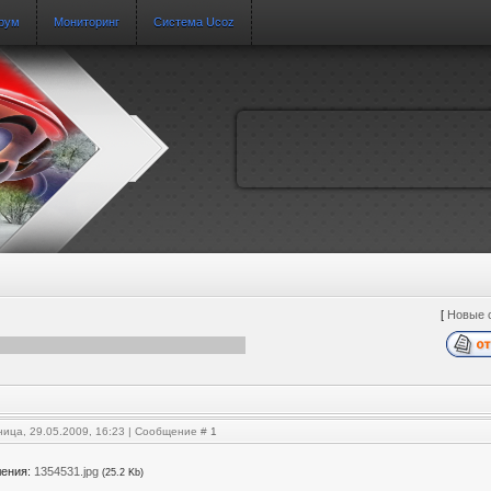
рум
Мониторинг
Система Ucoz
[
Новые 
ница, 29.05.2009, 16:23 | Сообщение #
1
ления:
1354531.jpg
(25.2 Kb)