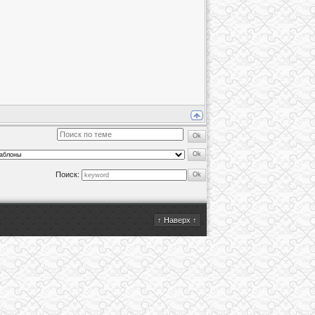
Поиск:
↑ Наверх ↑