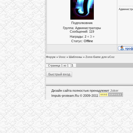
Администр
Подполковник
Группа: Администраторы
Сообщений:
119
Награды:
2
« 3 »
Статус:
Offline
Форум
»
Ucoz
»
Шаблоны
»
Zone-Game для uCoz
1
Страница
1
из
1
Дизайн сайта полностью пренадлежит
Joker
Impuls-proteam.Ru © 2009-2011