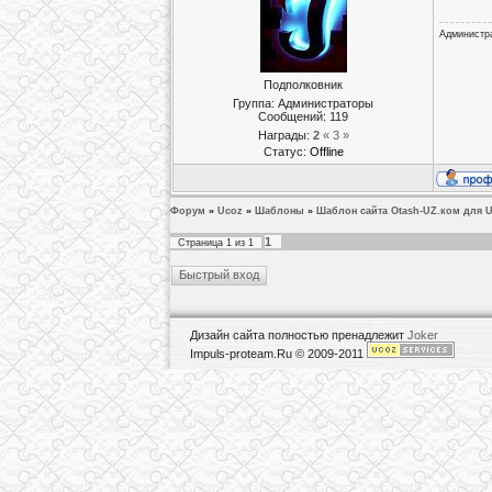
Администр
Подполковник
Группа: Администраторы
Сообщений:
119
Награды:
2
« 3 »
Статус:
Offline
Форум
»
Ucoz
»
Шаблоны
»
Шаблон сайта Otash-UZ.ком для 
1
Страница
1
из
1
Дизайн сайта полностью пренадлежит
Joker
Impuls-proteam.Ru © 2009-2011