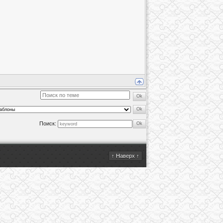
Поиск:
↑ Наверх ↑