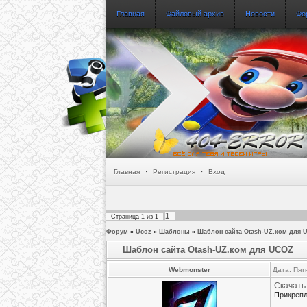
Главная
Файловый архив
Новости
Фо
Главная
·
Регистрация
·
Вход
1
Страница
1
из
1
Форум
»
Ucoz
»
Шаблоны
»
Шаблон сайта Otash-UZ.ком для 
Шаблон сайта Otash-UZ.ком для UCOZ
Webmonster
Дата: Пят
Скачать
Прикреп