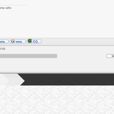
атор сайта
UCOZ