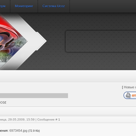
рум
Мониторинг
Система Ucoz
[
Новые 
UCOZ
ница, 29.05.2009, 15:59 | Сообщение #
1
ления:
6973454.jpg
(72.9 Kb)