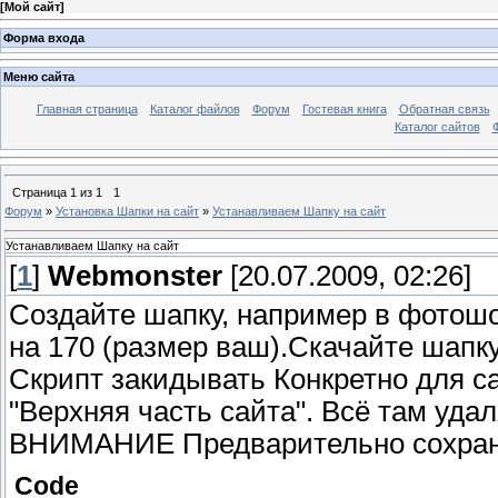
[
Мой сайт
]
Форма входа
Меню сайта
Главная страница
Каталог файлов
Форум
Гостевая книга
Обратная связь
Каталог сайтов
Страница
1
из
1
1
Форум
»
Установка Шапки на сайт
»
Устанавливаем Шапку на сайт
Устанавливаем Шапку на сайт
[
1
]
Webmonster
[20.07.2009, 02:26]
Создайте шапку, например в фотошо
на 170 (размер ваш).Скачайте шапк
Скрипт закидывать Конкретно для с
"Верхняя часть сайта". Всё там удал
ВНИМАНИЕ Предварительно сохранит
Code