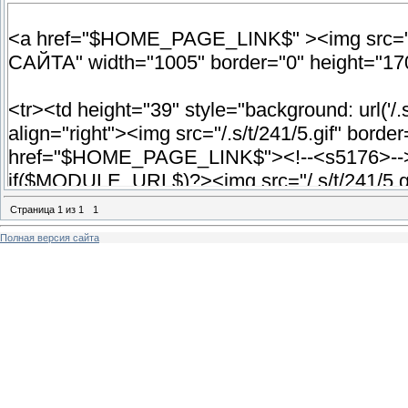
<a href="$HOME_PAGE_LINK$" ><img s
САЙТА" width="1005" border="0" height="17
<tr><td height="39" style="background: url('/.s
align="right"><img src="/.s/t/241/5.gif" bord
href="$HOME_PAGE_LINK$"><!--<s5176>-->Г
if($MODULE_URL$)?><img src="/.s/t/241/5.gi
href="$MODULE_URL$">$MODULE_NAME$</
Страница
1
из
1
1
if($USER_LOGGED_IN$)?><img src="/.s/t/241
Полная версия сайта
href="$PERSONAL_PAGE_LINK$"><!--<s521
src="/.s/t/241/5.gif" border="0" align="ab
>Регистрация<!--</s>--></a><?endif?><?e
if($USER_LOGGED_IN$)?><img src="/.s/t/241
href="$LOGOUT_LINK$"><!--<s5164>-->Выход<
border="0" align="absmiddle"><a href="$LO
endif?><?endif?><img src="/.s/t/241/5.gif" b