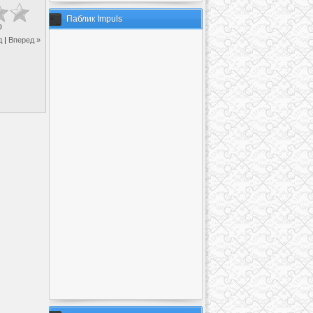
Паблик Impuls
0
д
|
Вперед »