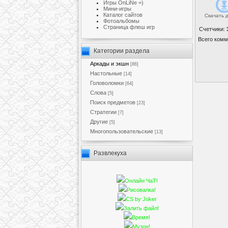
Игры OnLiNe =)
Мини-игры
Каталог сайтов
Скачать 
Фотоальбомы
Cтраница флеш игр
Счетчики
:
Всего комм
Категории раздела
Аркады и экшн
[86]
Настольные
[14]
Головоломки
[64]
Слова
[5]
Поиск предметов
[23]
Стратегии
[7]
Другие
[5]
Многопользовательские
[13]
Развлекуха
Онлайн ЧаТ!
Рисовалка!
CS by Joker
Залить файл!
Время!
Музон!