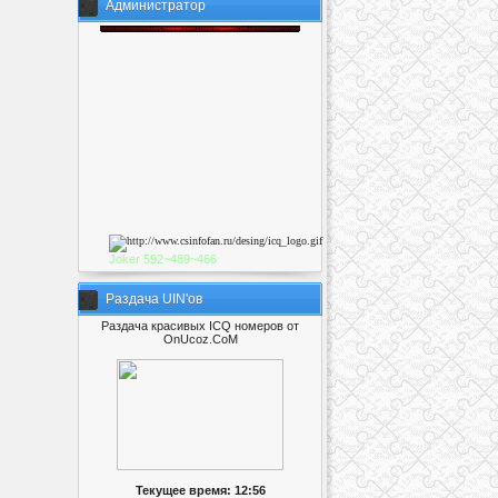
Администратор
Joker
592~489~46
6
Раздача UIN'ов
Раздача красивых ICQ номеров от
OnUcoz.CoM
Текущее время: 12:56