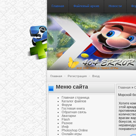
Главная
Файловый архив
Новости
Фо
Главная
·
Регистрация
·
Вход
Меню сайта
Главная
»
О
Морской бо
Главная страница
Каталог файлов
Хотите ком
Форум
этой аркад
Гостевая книга
противника
Обратная связь
количество
Аватарки
врагам жар
Flash
бонусов, 
Разное
неравнодуш
Инф
понравится
Photoshop Online
Онлайн игры