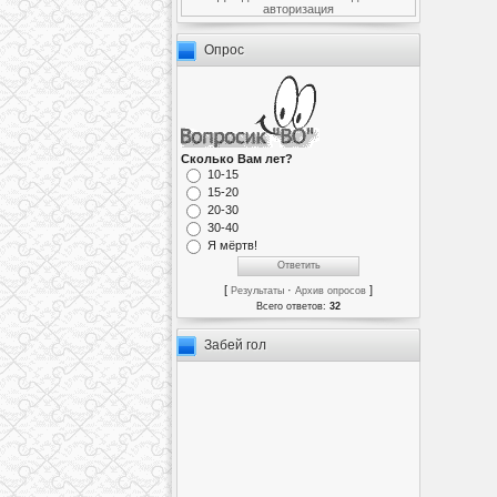
авторизация
Опрос
Сколько Вам лет?
10-15
15-20
20-30
30-40
Я мёртв!
[
·
]
Результаты
Архив опросов
Всего ответов:
32
Забей гол