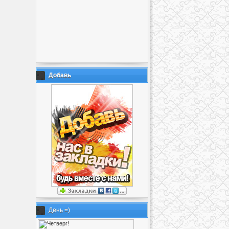
Добавь
День =)