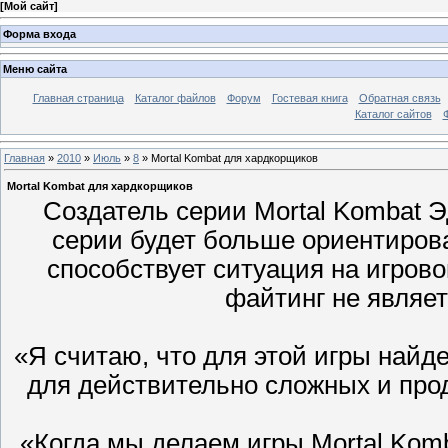
[
Мой сайт
]
Форма входа
Меню сайта
Главная страница
Каталог файлов
Форум
Гостевая книга
Обратная связь
Каталог сайтов
Главная
»
2010
»
Июль
»
8
» Mortal Kombat для хардкорщиков
Mortal Kombat для хардкорщиков
Создатель серии Mortal Kombat Э
серии будет больше ориентирова
способствует ситуация на игров
файтинг не являе
«Я считаю, что для этой игры найде
для действительно сложных и про
«Когда мы делаем игры Mortal Kom