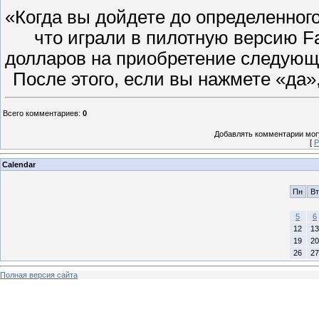
«Когда вы дойдете до определенног
что играли в пилотную версию Fa
долларов на приобретение следующе
После этого, если вы нажмете «да»
Всего комментариев
:
0
Добавлять комментарии могу
[
Р
Calendar
Пн
Вт
5
6
12
13
19
20
26
27
Полная версия сайта