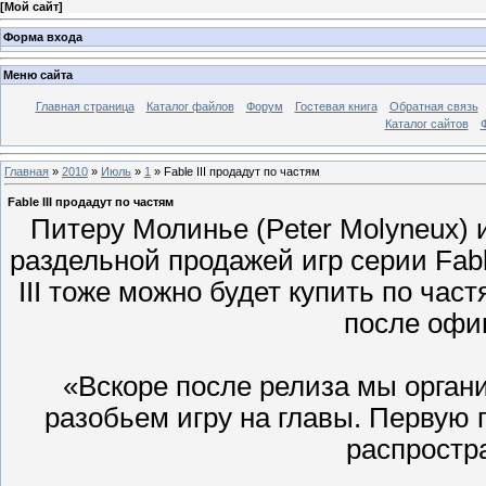
[
Мой сайт
]
Форма входа
Меню сайта
Главная страница
Каталог файлов
Форум
Гостевая книга
Обратная связь
Каталог сайтов
Главная
»
2010
»
Июль
»
1
» Fable III продадут по частям
Fable III продадут по частям
Питеру Молинье (Peter Molyneux) 
раздельной продажей игр серии Fabl
III тоже можно будет купить по част
после офи
«Вскоре после релиза мы орган
разобьем игру на главы. Первую г
распростр