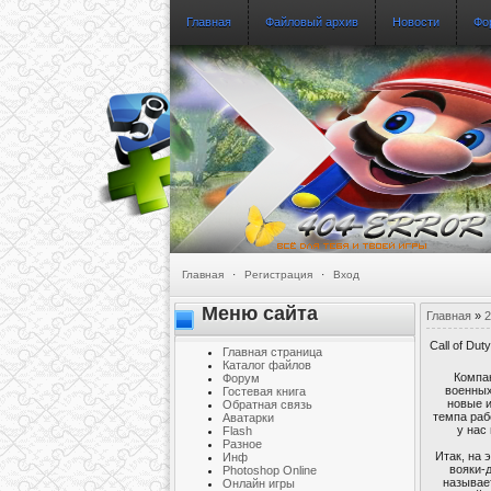
Главная
Файловый архив
Новости
Фо
Главная
·
Регистрация
·
Вход
Меню сайта
Главная
»
2
Call of Du
Главная страница
Каталог файлов
Компан
Форум
военных
Гостевая книга
новые и
Обратная связь
темпа раб
Аватарки
у нас
Flash
Разное
Итак, на 
Инф
вояки-
Photoshop Online
называет
Онлайн игры