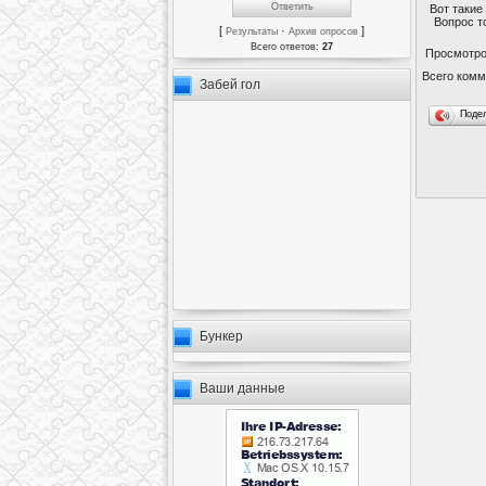
Вот такие
Вопрос т
[
·
]
Результаты
Архив опросов
Всего ответов:
27
Просмотр
Всего комм
Забей гол
Поде
Бункер
Ваши данные