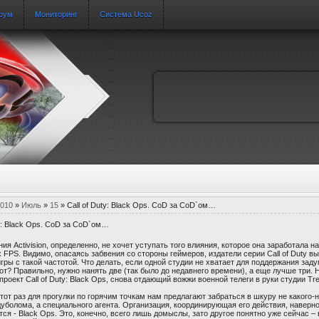
рум
Мониторинг
Система Ucoz
010
»
Июль
»
15
» Call of Duty: Black Ops. CoD за CoD`ом…
ty: Black Ops. CoD за CoD`ом…
ия Activision, определенно, не хочет уступать того влияния, которое она заработала н
 FPS. Видимо, опасаясь забвения со стороны геймеров, издатели серии Call of Duty в
гры с такой частотой. Что делать, если одной студии не хватает для поддержания зад
от? Правильно, нужно нанять две (так было до недавнего времени), а еще лучше три. 
 проект Call of Duty: Black Ops, снова отдающий вожжи военной телеги в руки студии Tre
этот раз для прогулки по горячим точкам нам предлагают забраться в шкуру не какого-
дуболома, а специального агента. Организация, координирующая его действия, наверное
ся - Black Ops. Это, конечно, всего лишь домыслы, зато другое понятно уже сейчас –