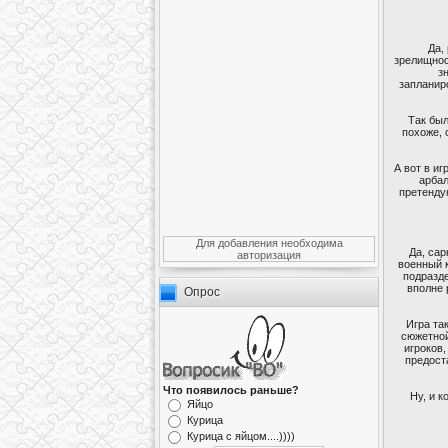
Да,
зрелищнос
з
запланир
Так был
похоже, 
А вот в и
арбал
претенду
Для добавления необходима
Да, сар
авторизация
военный к
подразде
вполне 
Опрос
Игра та
сюжетной
игроков,
предост
Что появилось раньше?
Ну, и к
Яйцо
Курица
Курица с яйцом....))))