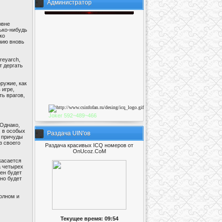
Администратор
овне
ько-нибудь
ко
нию вновь
reyarch,
т дергать
ружие, как
 игре,
ь врагов,
Joker
592~489~46
6
 Однако,
, в особых
Раздача UIN'ов
е причуды
з своего
Раздача красивых ICQ номеров от
OnUcoz.CoM
касается
а четырех
жен будет
но будет
полном и
Текущее время: 09:54