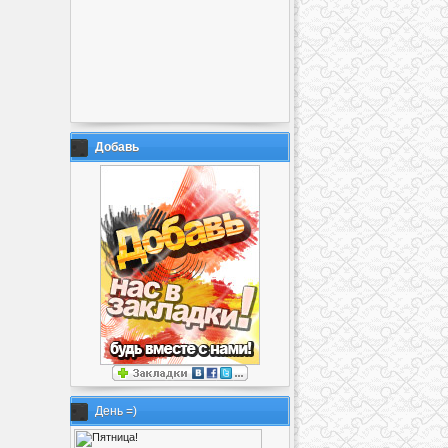
Добавь
День =)