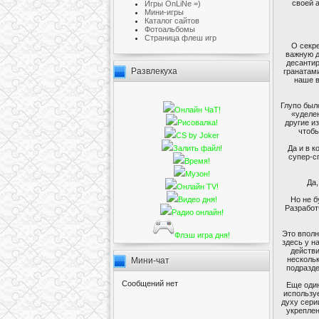
своей 
Игры OnLiNe =)
Мини-игры
Каталог сайтов
Фотоальбомы
Cтраница флеш игр
О секре
важную д
десантир
Развлекуха
гранатами
наше в
Глупо был
Онлайн ЧаТ!
«уделе
другие и
Рисовалка!
чтобы
CS by Joker
Да и в к
Залить файл!
супер-с
Время!
Музон!
Да,
Онлайн TV!
Но не б
Видео дня!
Разработч
Радио онлайн!
Это вполн
Флэш игра дня!
здесь у н
действи
нескольк
Мини-чат
подразде
Еще один
используе
духу сери
укреплен