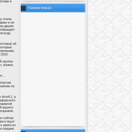
етнам и
Паблик Impuls
ну очень
дами и не
ыми двумя
о обращает
 всегда
отчиков об
которые
иненными,
 2010.
ой группы
т, можно
нее…
спортом.
 помним по
 ArmA 2, а
тафорского
 нажатия
ий вашего
 взрывов.
он сейчас
тветствует
ь врага из
ую порцию