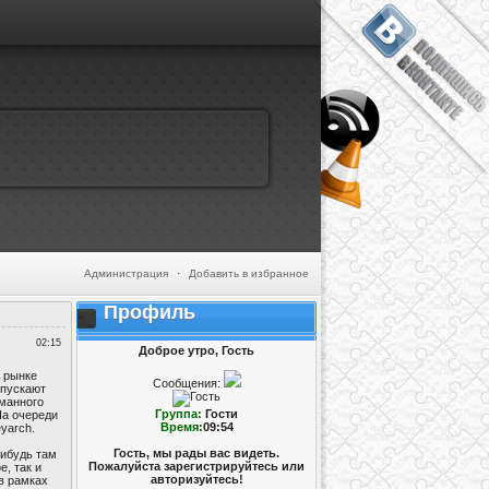
Администрация
·
Добавить в избранное
Профиль
02:15
Доброе утро, Гость
а рынке
Сообщения:
ыпускают
уманного
Группа:
Гости
На очереди
Время:
09:54
yarch.
Гость, мы рады вас видеть.
нибудь там
Пожалуйста зарегистрируйтесь или
, так и
авторизуйтесь!
 в рамках