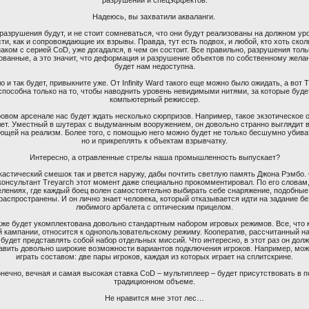
Надеюсь, вы захватили акваланги.
 разрушения будут, и не стоит сомневаться, что они будут реализованы на должном ур
ти, как и сопровождающие их взрывы. Правда, тут есть подвох, и любой, кто хоть скол
наком с серией CoD, уже догадался, в чем он состоит. Все правильно, разрушения толь
ованные, а это значит, что деформация и разрушение объектов по собственному жела
будет нам недоступна.
о и так будет, привыкните уже. От Infinity Ward такого еще можно было ожидать, а вот T
способна только на то, чтобы наводнить уровень невидимыми нитями, за которые буде
компьютерный режиссер.
гровом арсенале нас будет ждать несколько сюрпризов. Например, такое экзотическое о
ет. Уместный в шутерах с выдуманным вооружением, он довольно странно выглядит в
ющей на реализм. Более того, с помощью него можно будет не только бесшумно убиват
но и прикреплять к объектам взрывчатку.
Интересно, а отравленные стрелы наша промышленность выпускает?
кастический смешок так и рвется наружу, дабы почтить светлую память Джона Рэмбо.
онсультант Treyarch этот момент даже специально прокомментировал. По его словам
лениях, где каждый боец волен самостоятельно выбирать себе снаряжение, подобны
распространены. И он лично знает человека, который отказывается идти на задание бе
любимого арбалета с оптическим прицелом.
кже будет укомплектована довольно стандартным набором игровых режимов. Все, что 
 кампании, относится к однопользовательскому режиму. Кооператив, рассчитанный н
 будет представлять собой набор отдельных миссий. Что интересно, в этот раз он дол
авить довольно широкие возможности вариантов подключения игроков. Например, мож
играть составом: две пары игроков, каждая из которых играет на сплитскрине.
онечно, вечная и самая высокая ставка CoD – мультиплеер – будет присутствовать в 
традиционном объеме.
Не нравится мне этот лес…