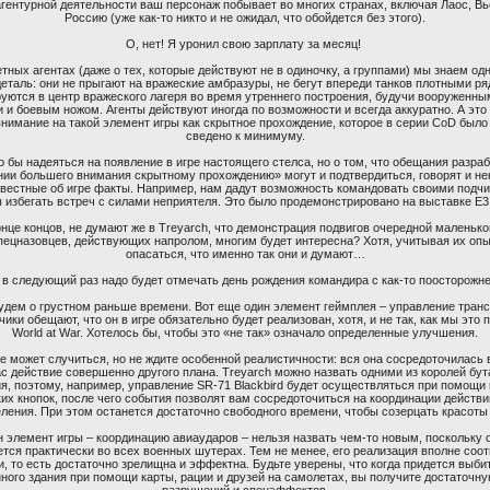
агентурной деятельности ваш персонаж побывает во многих странах, включая Лаос, Вь
Россию (уже как-то никто и не ожидал, что обойдется без этого).
О, нет! Я уронил свою зарплату за месяц!
тных агентах (даже о тех, которые действуют не в одиночку, а группами) мы знаем од
еталь: они не прыгают на вражеские амбразуры, не бегут впереди танков плотными ря
уются в центр вражеского лагеря во время утреннего построения, будучи вооруженн
 и боевым ножом. Агенты действуют иногда по возможности и всегда аккуратно. А эт
нимание на такой элемент игры как скрытное прохождение, которое в серии CoD было
сведено к минимуму.
о бы надеяться на появление в игре настоящего стелса, но о том, что обещания разраб
нии большего внимания скрытному прохождению» могут и подтвердиться, говорят и не
звестные об игре факты. Например, нам дадут возможность командовать своими подч
 избегать встреч с силами неприятеля. Это было продемонстрировано на выставке Е3
онце концов, не думают же в Treyarch, что демонстрация подвигов очередной маленьк
пецназовцев, действующих напролом, многим будет интересна? Хотя, учитывая их опы
опасаться, что именно так они и думают…
 в следующий раз надо будет отмечать день рождения командира с как-то поосторож
удем о грустном раньше времени. Вот еще один элемент геймплея – управление тран
ики обещают, что он в игре обязательно будет реализован, хотя, и не так, как мы это
World at War. Хотелось бы, чтобы это «не так» означало определенные улучшения.
е может случиться, но не ждите особенной реалистичности: вся она сосредоточилась в
ас действие совершенно другого плана. Treyarch можно назвать одними из королей бу
я, поэтому, например, управление SR-71 Blackbird будет осуществляться при помощи
их кнопок, после чего события позволят вам сосредоточиться на координации действ
ления. При этом останется достаточно свободного времени, чтобы созерцать красоты
 элемент игры – координацию авиаударов – нельзя назвать чем-то новым, поскольку 
тся практически во всех военных шутерах. Тем не менее, его реализация вполне соо
и, то есть достаточно зрелищна и эффектна. Будьте уверены, что когда придется выбит
ного здания при помощи карты, рации и друзей на самолетах, вы получите достаточн
разрушений и спецэффектов.