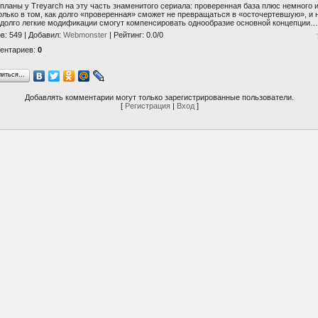
 планы у Treyarch на эту часть знаменитого сериала: проверенная база плюс немного 
олько в том, как долго «проверенная» сможет не превращаться в «осточертевшую», и 
долго легкие модификации смогут компенсировать однообразие основной концепции…
ов
: 549 |
Добавил
:
Webmonster
|
Рейтинг
:
0.0
/
0
ентариев
:
0
литься…
Добавлять комментарии могут только зарегистрированные пользователи.
[
Регистрация
|
Вход
]