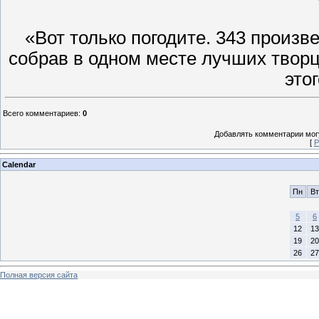
«Вот только погодите. 343 произв
собрав в одном месте лучших творц
этог
Всего комментариев
:
0
Добавлять комментарии могу
[
Р
Calendar
Пн
Вт
5
6
12
13
19
20
26
27
Полная версия сайта