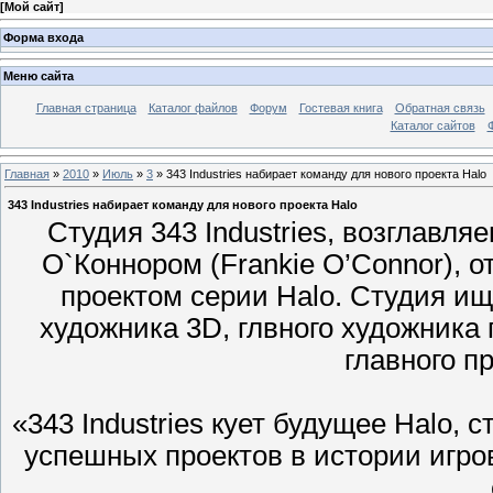
[
Мой сайт
]
Форма входа
Меню сайта
Главная страница
Каталог файлов
Форум
Гостевая книга
Обратная связь
Каталог сайтов
Главная
»
2010
»
Июль
»
3
» 343 Industries набирает команду для нового проекта Halo
343 Industries набирает команду для нового проекта Halo
Студия 343 Industries, возглавл
О`Коннором (Frankie O’Connor), 
проектом серии Halo. Студия ищ
художника 3D, глвного художника 
главного п
«343 Industries кует будущее Halo, 
успешных проектов в истории игро