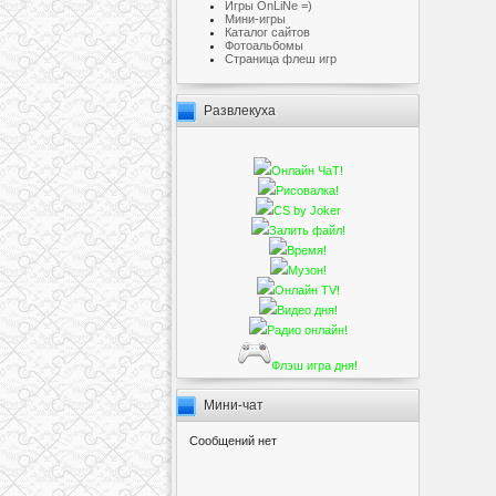
Игры OnLiNe =)
Мини-игры
Каталог сайтов
Фотоальбомы
Cтраница флеш игр
Развлекуха
Онлайн ЧаТ!
Рисовалка!
CS by Joker
Залить файл!
Время!
Музон!
Онлайн TV!
Видео дня!
Радио онлайн!
Флэш игра дня!
Мини-чат