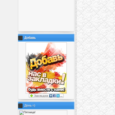
Добавь
День =)