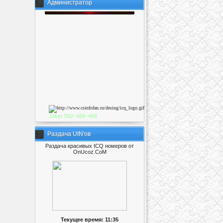
Администратор
Joker
592~489~46
6
Раздача UIN'ов
Раздача красивых ICQ номеров от
OnUcoz.CoM
Текущее время: 11:35