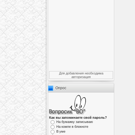
Для добавления необходима
авторизация
Опрос
Как вы запоминаете свой пароль?
На бумажку записываю
На компе в блокноте
В уме