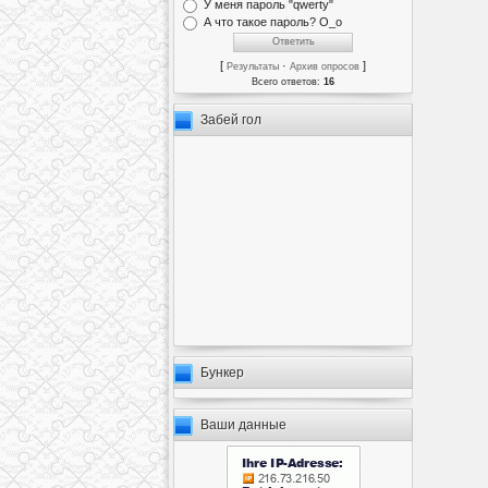
У меня пароль "qwerty"
А что такое пароль? О_о
[
·
]
Результаты
Архив опросов
Всего ответов:
16
Забей гол
Бункер
Ваши данные