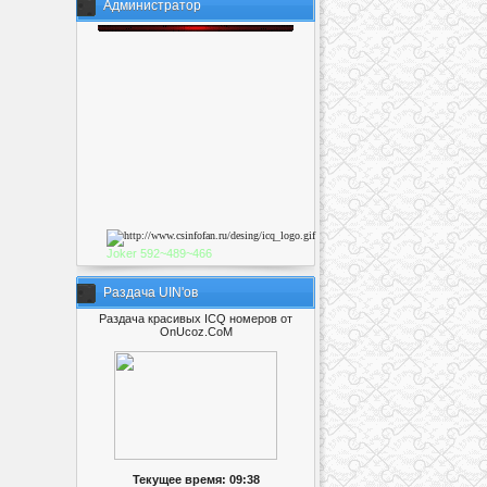
Администратор
Joker
592~489~46
6
Раздача UIN'ов
Раздача красивых ICQ номеров от
OnUcoz.CoM
Текущее время: 09:38