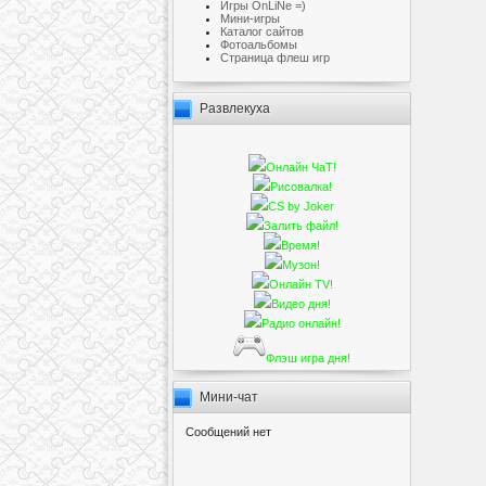
Игры OnLiNe =)
Мини-игры
Каталог сайтов
Фотоальбомы
Cтраница флеш игр
Развлекуха
Онлайн ЧаТ!
Рисовалка!
CS by Joker
Залить файл!
Время!
Музон!
Онлайн TV!
Видео дня!
Радио онлайн!
Флэш игра дня!
Мини-чат