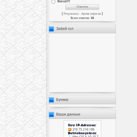
Фигня!!!!
[
·
]
Результаты
Архив опросов
Всего ответов:
33
Забей гол
Бункер
Ваши данные