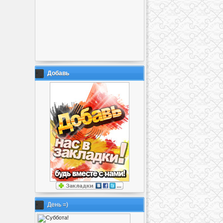
Добавь
День =)