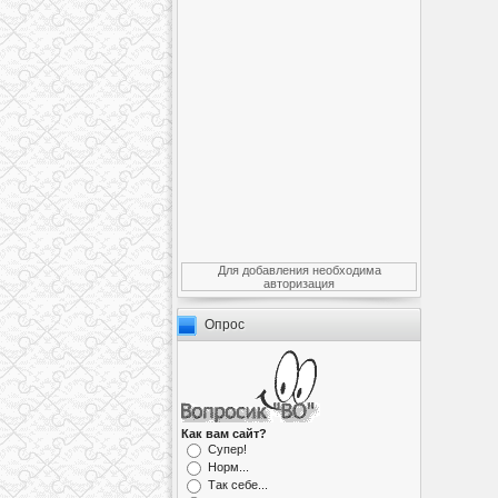
Для добавления необходима
авторизация
Опрос
Как вам сайт?
Супер!
Норм...
Так себе...