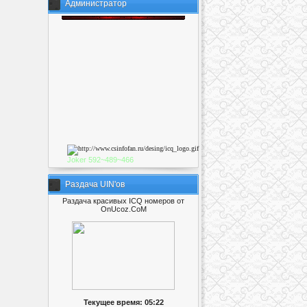
Администратор
Joker
592~489~46
6
Раздача UIN'ов
Раздача красивых ICQ номеров от
OnUcoz.CoM
Текущее время: 05:22