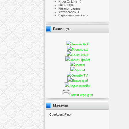
Игры OnLiNe =)
Мини-игры
Каталог сайтов
Фотоальбомы
Cтраница флеш игр
Развлекуха
Онлайн ЧаТ!
Рисовалка!
CS by Joker
Залить файл!
Время!
Музон!
Онлайн TV!
Видео дня!
Радио онлайн!
Флэш игра дня!
Мини-чат