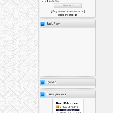
Не очень
[
·
]
Результаты
Архив опросов
Всего ответов:
16
Забей гол
Бункер
Ваши данные