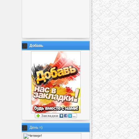
Добавь
День =)