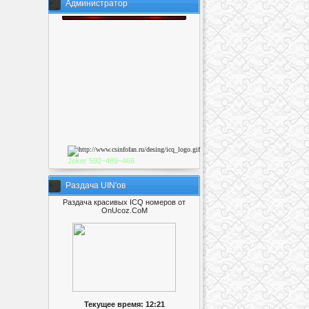
Администратор
Joker
592~489~46
6
Раздача UIN'ов
Раздача красивых ICQ номеров от
OnUcoz.CoM
Текущее время: 12:21