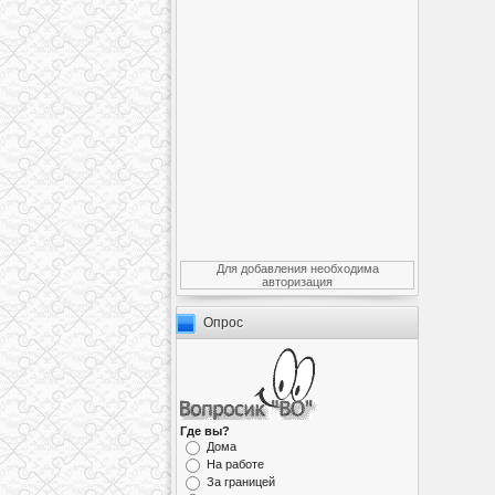
Для добавления необходима
авторизация
Опрос
Где вы?
Дома
На работе
За границей