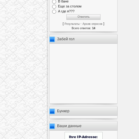
В бане
Еще за столом
А где я???
[
·
]
Результаты
Архив опросов
Всего ответов:
14
Забей гол
Бункер
Ваши данные