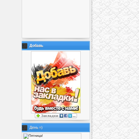
Добавь
День =)