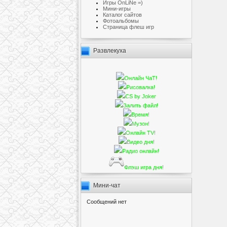
Игры OnLiNe =)
Мини-игры
Каталог сайтов
Фотоальбомы
Cтраница флеш игр
Развлекуха
Онлайн ЧаТ!
Рисовалка!
CS by Joker
Залить файл!
Время!
Музон!
Онлайн TV!
Видео дня!
Радио онлайн!
Флэш игра дня!
Мини-чат