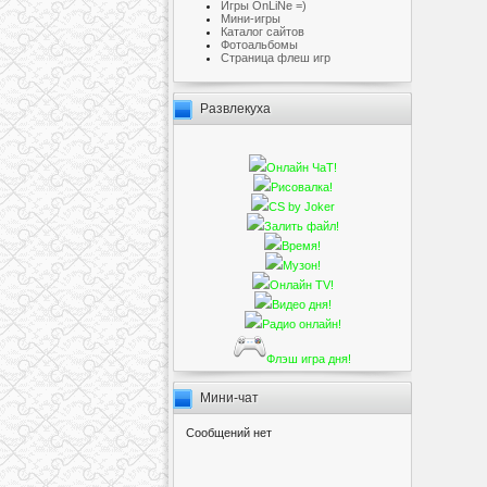
Игры OnLiNe =)
Мини-игры
Каталог сайтов
Фотоальбомы
Cтраница флеш игр
Развлекуха
Онлайн ЧаТ!
Рисовалка!
CS by Joker
Залить файл!
Время!
Музон!
Онлайн TV!
Видео дня!
Радио онлайн!
Флэш игра дня!
Мини-чат