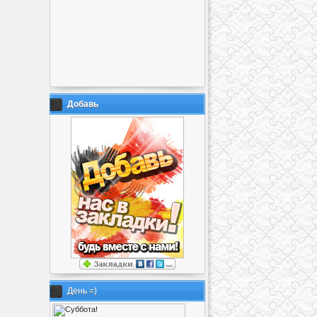
Добавь
День =)