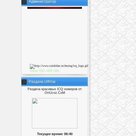
Администратор
Joker
592~489~46
6
Раздача UIN'ов
Раздача красивых ICQ номеров от
OnUcoz.CoM
Текущее время: 06:40