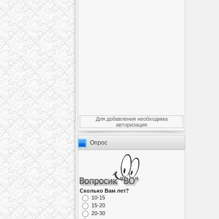
Для добавления необходима
авторизация
Опрос
Сколько Вам лет?
10-15
15-20
20-30