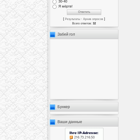
30-40
Я мёртв!
[
·
]
Результаты
Архив опросов
Всего ответов:
32
Забей гол
Бункер
Ваши данные