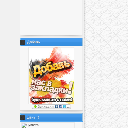
Добавь
День =)