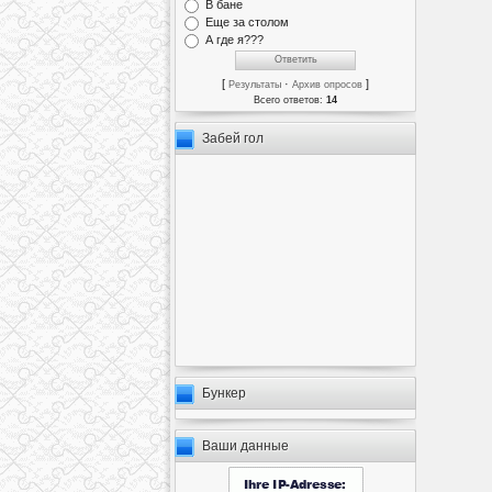
В бане
Еще за столом
А где я???
[
·
]
Результаты
Архив опросов
Всего ответов:
14
Забей гол
Бункер
Ваши данные