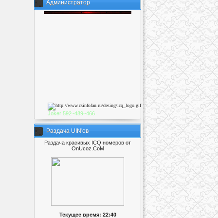
Администратор
Joker
592~489~46
6
Раздача UIN'ов
Раздача красивых ICQ номеров от
OnUcoz.CoM
Текущее время: 22:40