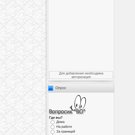
Для добавления необходима
авторизация
Опрос
Где вы?
Дома
На работе
За границей