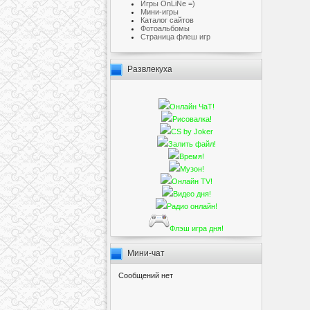
Игры OnLiNe =)
Мини-игры
Каталог сайтов
Фотоальбомы
Cтраница флеш игр
Развлекуха
Онлайн ЧаТ!
Рисовалка!
CS by Joker
Залить файл!
Время!
Музон!
Онлайн TV!
Видео дня!
Радио онлайн!
Флэш игра дня!
Мини-чат