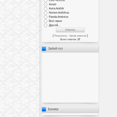
Eset NOD32
Avast
Avira AntiVir
Norton AntiVirus
Panda Antivirus
Всё гавно
Другой...
[
·
]
Результаты
Архив опросов
Всего ответов:
27
Забей гол
Бункер