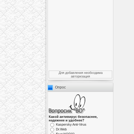
Для добавления необходима
авторизация
Опрос
Какой антивирус безопаснее,
надежнее и удобнее?
Kaspersky Anti-Virus
Dr.Web