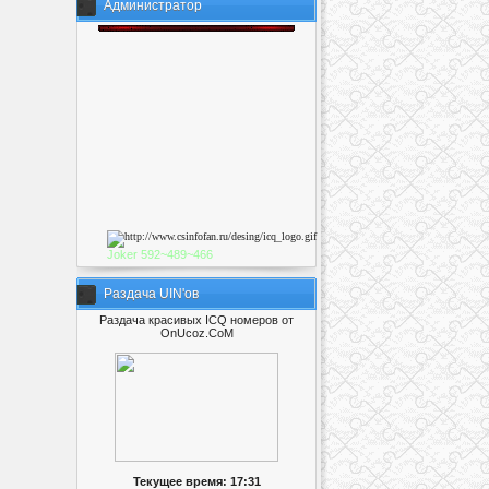
Администратор
Joker
592~489~46
6
Раздача UIN'ов
Раздача красивых ICQ номеров от
OnUcoz.CoM
Текущее время: 17:31