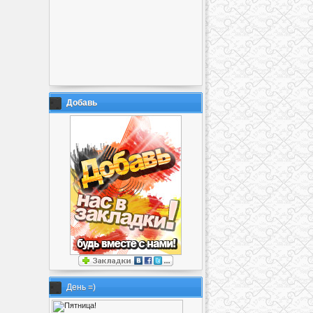
Добавь
День =)