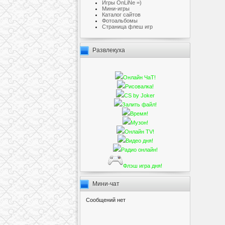
Игры OnLiNe =)
Мини-игры
Каталог сайтов
Фотоальбомы
Cтраница флеш игр
Развлекуха
Онлайн ЧаТ!
Рисовалка!
CS by Joker
Залить файл!
Время!
Музон!
Онлайн TV!
Видео дня!
Радио онлайн!
Флэш игра дня!
Мини-чат