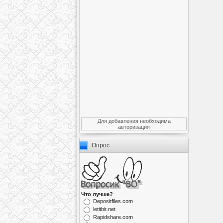
Для добавления необходима
авторизация
Опрос
Что лучше?
Depositfiles.com
letitbit.net
Rapidshare.com