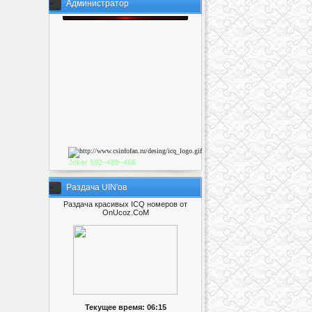
Администратор
Joker
592~489~46
6
Раздача UIN'ов
Раздача красивых ICQ номеров от
OnUcoz.CoM
Текущее время: 06:15