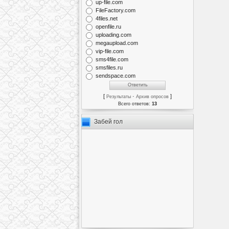
up-file.com
FileFactory.com
4files.net
openfile.ru
uploading.com
megaupload.com
vip-file.com
sms4file.com
smsfiles.ru
sendspace.com
[
·
]
Результаты
Архив опросов
Всего ответов:
13
Забей гол