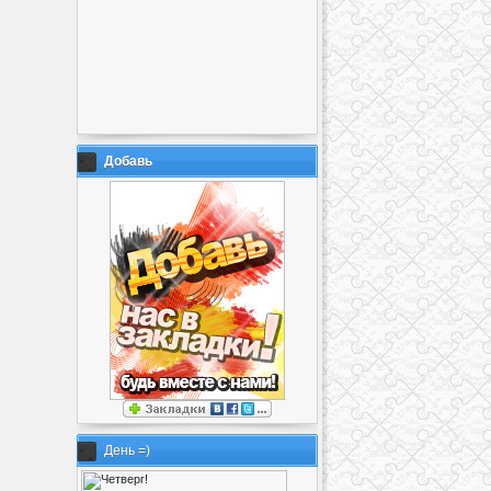
Добавь
День =)