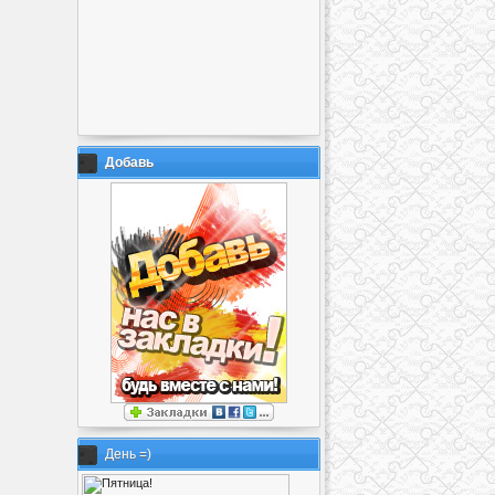
Добавь
День =)