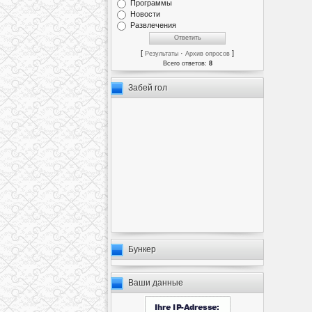
Программы
Новости
Развлечения
[
·
]
Результаты
Архив опросов
Всего ответов:
8
Забей гол
Бункер
Ваши данные