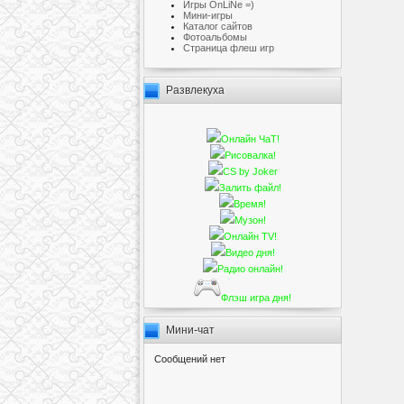
Игры OnLiNe =)
Мини-игры
Каталог сайтов
Фотоальбомы
Cтраница флеш игр
Развлекуха
Онлайн ЧаТ!
Рисовалка!
CS by Joker
Залить файл!
Время!
Музон!
Онлайн TV!
Видео дня!
Радио онлайн!
Флэш игра дня!
Мини-чат