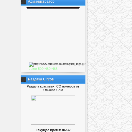
Администратор
Joker
592~489~46
6
Раздача UIN'ов
Раздача красивых ICQ номеров от
OnUcoz.CoM
Текущее время: 06:32