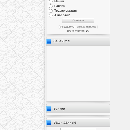
Мания
Работа
Трудно сказать
А что это?
[
·
]
Результаты
Архив опросов
Всего ответов:
26
Забей гол
Бункер
Ваши данные