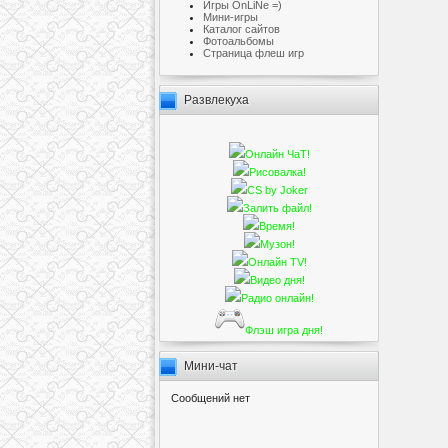
Игры OnLiNe =)
Мини-игры
Каталог сайтов
Фотоальбомы
Cтраница флеш игр
Развлекуха
Онлайн ЧаТ!
Рисовалка!
CS by Joker
Залить файл!
Время!
Музон!
Онлайн TV!
Видео дня!
Радио онлайн!
Флэш игра дня!
Мини-чат