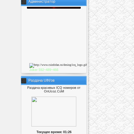
Администратор
Joker
592~489~46
6
Раздача UIN'ов
Раздача красивых ICQ номеров от
OnUcoz.CoM
Текущее время: 01:26