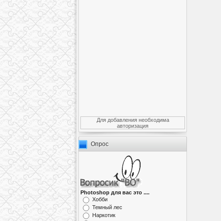
Для добавления необходима
авторизация
Опрос
Photoshop для вас это ....
Хобби
Темный лес
Наркотик