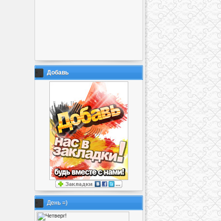
Добавь
День =)