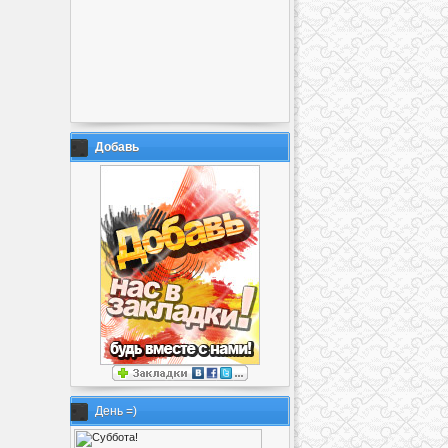
Добавь
День =)