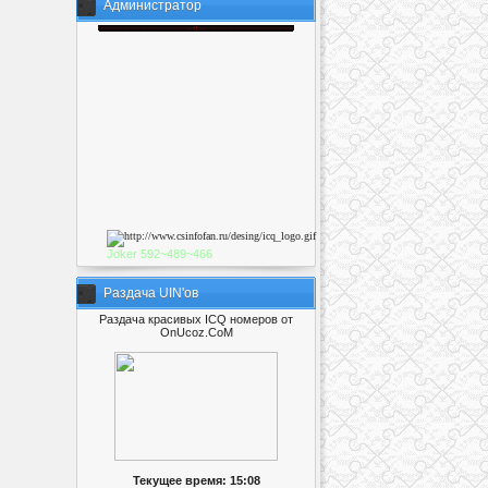
Администратор
Joker
592~489~46
6
Раздача UIN'ов
Раздача красивых ICQ номеров от
OnUcoz.CoM
Текущее время: 15:08