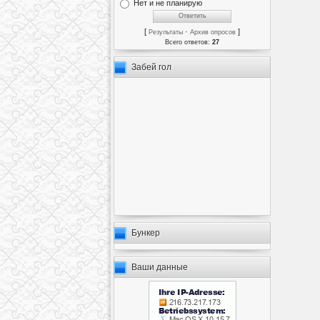
Нет и не планирую
[
·
]
Результаты
Архив опросов
Всего ответов:
27
Забей гол
Бункер
Ваши данные