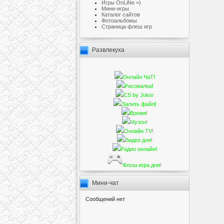
Игры OnLiNe =)
Мини-игры
Каталог сайтов
Фотоальбомы
Cтраница флеш игр
Развлекуха
Онлайн ЧаТ!
Рисовалка!
CS by Joker
Залить файл!
Время!
Музон!
Онлайн TV!
Видео дня!
Радио онлайн!
Флэш игра дня!
Мини-чат