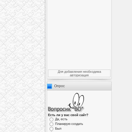
Для добавления необходима
авторизация
Опрос
Есть ли у вас свой сайт?
Да, есть
Планирую создать
Был