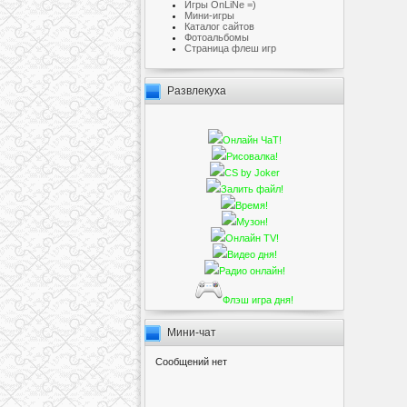
Игры OnLiNe =)
Мини-игры
Каталог сайтов
Фотоальбомы
Cтраница флеш игр
Развлекуха
Онлайн ЧаТ!
Рисовалка!
CS by Joker
Залить файл!
Время!
Музон!
Онлайн TV!
Видео дня!
Радио онлайн!
Флэш игра дня!
Мини-чат