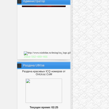
Администратор
Joker
592~489~46
6
Раздача UIN'ов
Раздача красивых ICQ номеров от
OnUcoz.CoM
Текущее время: 02:25