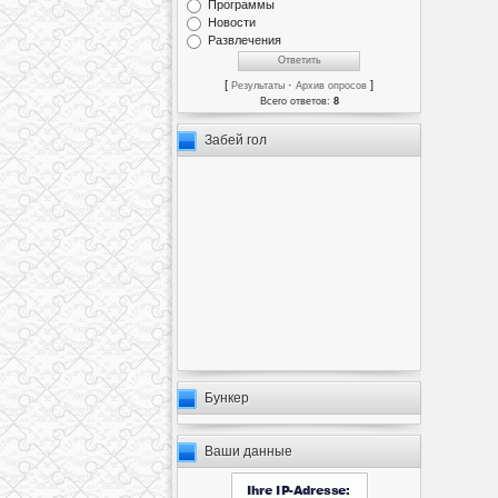
Программы
Новости
Развлечения
[
·
]
Результаты
Архив опросов
Всего ответов:
8
Забей гол
Бункер
Ваши данные