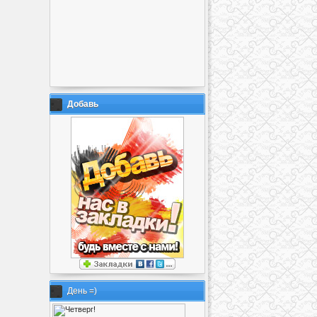
Добавь
День =)