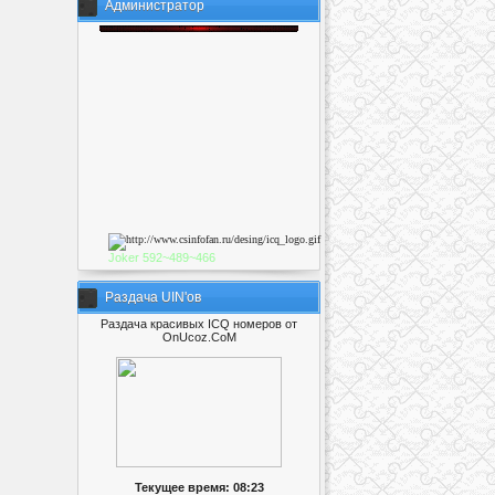
Администратор
Joker
592~489~46
6
Раздача UIN'ов
Раздача красивых ICQ номеров от
OnUcoz.CoM
Текущее время: 08:23