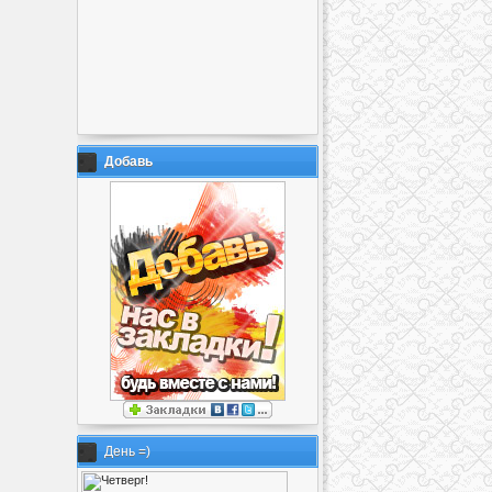
Добавь
День =)