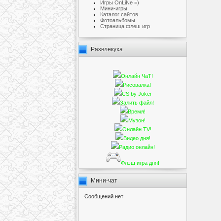
Игры OnLiNe =)
Мини-игры
Каталог сайтов
Фотоальбомы
Cтраница флеш игр
Развлекуха
Онлайн ЧаТ!
Рисовалка!
CS by Joker
Залить файл!
Время!
Музон!
Онлайн TV!
Видео дня!
Радио онлайн!
Флэш игра дня!
Мини-чат