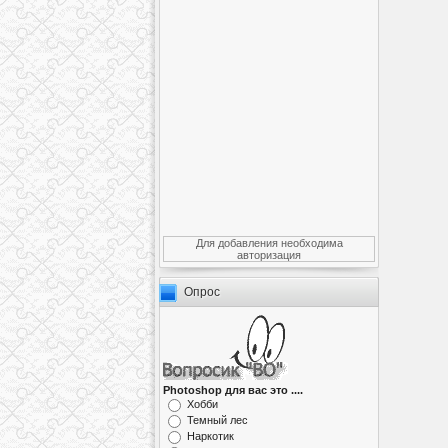
Для добавления необходима
авторизация
Опрос
Photoshop для вас это ....
Хобби
Темный лес
Наркотик