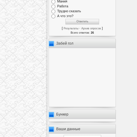
Мания
Работа
Трудно сказать
А что это?
[
·
]
Результаты
Архив опросов
Всего ответов:
26
Забей гол
Бункер
Ваши данные