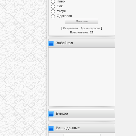
Пиво
Сок
Уксус
Одеколон
[
·
]
Результаты
Архив опросов
Всего ответов:
29
Забей гол
Бункер
Ваши данные