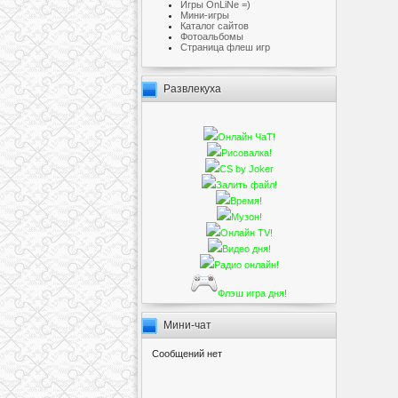
Игры OnLiNe =)
Мини-игры
Каталог сайтов
Фотоальбомы
Cтраница флеш игр
Развлекуха
Онлайн ЧаТ!
Рисовалка!
CS by Joker
Залить файл!
Время!
Музон!
Онлайн TV!
Видео дня!
Радио онлайн!
Флэш игра дня!
Мини-чат