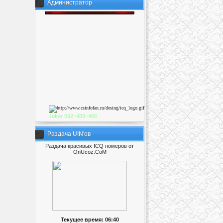
Администратор
Joker
592~489~46
6
Раздача UIN'ов
Раздача красивых ICQ номеров от
OnUcoz.CoM
Текущее время: 06:40