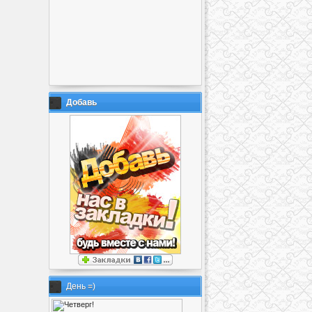
Добавь
День =)