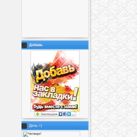
Добавь
День =)