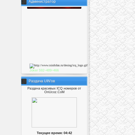
Администратор
Joker
592~489~46
6
Раздача UIN'ов
Раздача красивых ICQ номеров от
OnUcoz.CoM
Текущее время: 04:42