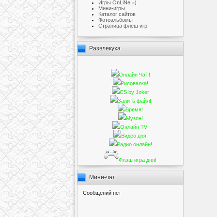
Игры OnLiNe =)
Мини-игры
Каталог сайтов
Фотоальбомы
Cтраница флеш игр
Развлекуха
Онлайн ЧаТ!
Рисовалка!
CS by Joker
Залить файл!
Время!
Музон!
Онлайн TV!
Видео дня!
Радио онлайн!
Флэш игра дня!
Мини-чат