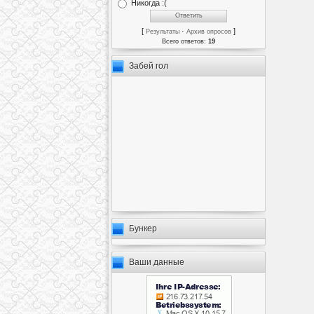
Никогда :(
[
·
]
Результаты
Архив опросов
Всего ответов:
19
Забей гол
Бункер
Ваши данные