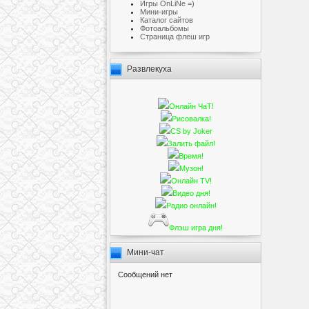
Игры OnLiNe =)
Мини-игры
Каталог сайтов
Фотоальбомы
Cтраница флеш игр
Развлекуха
Онлайн ЧаТ!
Рисовалка!
CS by Joker
Залить файл!
Время!
Музон!
Онлайн TV!
Видео дня!
Радио онлайн!
Флэш игра дня!
Мини-чат