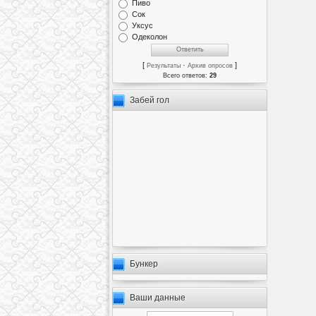
Пиво
Сок
Уксус
Одеколон
[
·
]
Результаты
Архив опросов
Всего ответов:
29
Забей гол
Бункер
Ваши данные