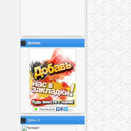
Добавь
День =)