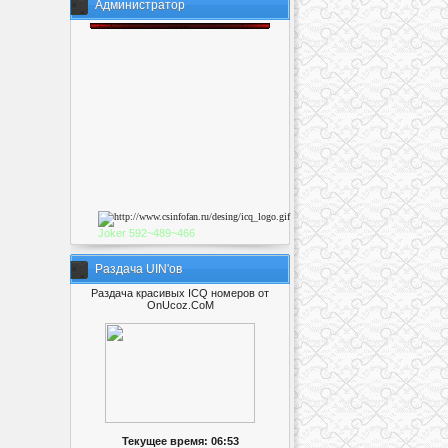
Администратор
Joker
592~489~46
6
Раздача UIN'ов
Раздача красивых ICQ номеров от
OnUcoz.CoM
Текущее время: 06:53